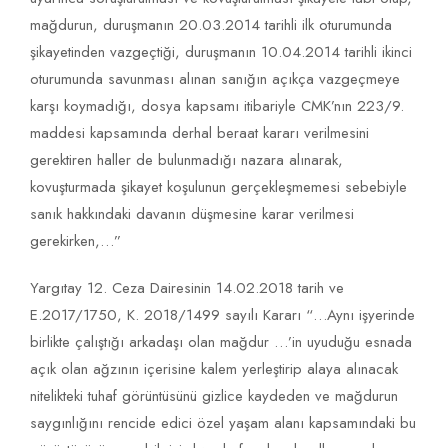
mağdurun, duruşmanın 20.03.2014 tarihli ilk oturumunda
şikayetinden vazgeçtiği, duruşmanın 10.04.2014 tarihli ikinci
oturumunda savunması alınan sanığın açıkça vazgeçmeye
karşı koymadığı, dosya kapsamı itibariyle CMK’nın 223/9.
maddesi kapsamında derhal beraat kararı verilmesini
gerektiren haller de bulunmadığı nazara alınarak,
kovuşturmada şikayet koşulunun gerçekleşmemesi sebebiyle
sanık hakkındaki davanın düşmesine karar verilmesi
gerekirken,…”
Yargıtay 12. Ceza Dairesinin 14.02.2018 tarih ve
E.2017/1750, K. 2018/1499 sayılı Kararı “…Aynı işyerinde
birlikte çalıştığı arkadaşı olan mağdur …’in uyuduğu esnada
açık olan ağzının içerisine kalem yerleştirip alaya alınacak
nitelikteki tuhaf görüntüsünü gizlice kaydeden ve mağdurun
saygınlığını rencide edici özel yaşam alanı kapsamındaki bu