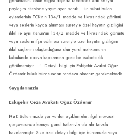
görüntüsünü onun bilgisi dışında facebook adlı sosyal
paylaşım sitesinde yayımlayan sanık …’un sübut bulan
eylemlerinin TCK’nın 134/1. madde ve fıkrasındaki görüntü
veya seslerin kayda alınması suretiyle özel hayatın gizliliğini
ihlal ile aynı Kanun’un 134/2. madde ve fıkrasındaki görüntü
veya seslerin ifşa edilmesi suretiyle özel hayatın gizliliğini
ihlal suçlarını oluşturduğuna dair yerel mahkemenin
kabulünde dosya kapsamına göre bir isabetsizlik
görülmemiştir….” Detaylı bilgi için Eskişehir Avukat Oğuz
Özdemir hukuk bürosundan randevu almanız gerekmektedir.
Saygılarımızla
Eskişehir Ceza Avukatı Oğuz Özdemir
Not:
Bültenimizde yer verilen açıklamalar, ilgili mevzuat
çerçevesinde konuyu genel hatlarıyla ele alır tarzda
hazırlanmıştır. Size özel detaylı bilgi için büromuzla veya