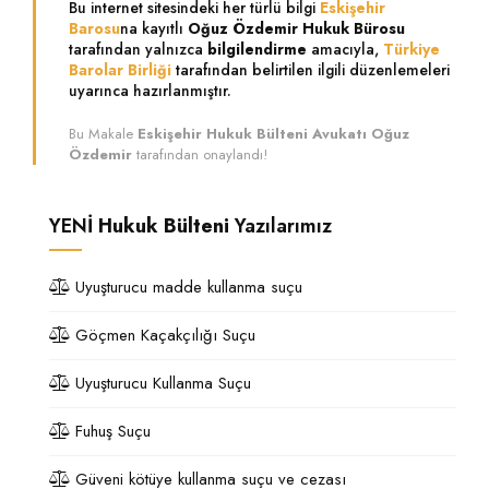
Bu internet sitesindeki her türlü bilgi
Eskişehir
Barosu
na kayıtlı
Oğuz Özdemir Hukuk Bürosu
tarafından yalnızca
bilgilendirme
amacıyla,
Türkiye
Barolar Birliği
tarafından belirtilen ilgili düzenlemeleri
uyarınca hazırlanmıştır.
Bu Makale
Eskişehir Hukuk Bülteni Avukatı Oğuz
Özdemir
tarafından onaylandı!
YENİ
Hukuk Bülteni
Yazılarımız
Uyuşturucu madde kullanma suçu
Göçmen Kaçakçılığı Suçu
Uyuşturucu Kullanma Suçu
Fuhuş Suçu
Güveni kötüye kullanma suçu ve cezası