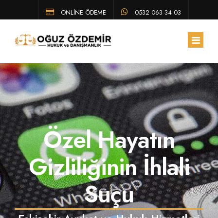
ONLİNE ÖDEME
0532 063 34 03
ANA SAYFA
HAKKIMIZDA
Özel Hayatın
EKIBIMIZ
ÇALIŞMA ALANLARIMIZ
Gizliliğinin İhlali
HUKUK BÜLTENI
Suçu
SSS