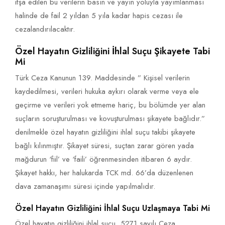
ifşa edilen bu verilerin basın ve yayın yoluyla yayımlanması
halinde de fail 2 yıldan 5 yıla kadar hapis cezası ile
cezalandırılacaktır.
Özel Hayatın Gizliliğini İhlal Suçu Şikayete Tabi
Mi
Türk Ceza Kanunun 139. Maddesinde ” Kişisel verilerin
kaydedilmesi, verileri hukuka aykırı olarak verme veya ele
geçirme ve verileri yok etmeme hariç, bu bölümde yer alan
suçların soruşturulması ve kovuşturulması şikayete bağlıdır.”
denilmekle özel hayatın gizliliğini ihlal suçu takibi şikayete
bağlı kılınmıştır. Şikayet süresi, suçtan zarar gören yada
mağdurun ‘fiil’ ve ‘faili’ öğrenmesinden itibaren 6 aydır.
Şikayet hakkı, her halukarda TCK md. 66’da düzenlenen
dava zamanaşımı süresi içinde yapılmalıdır.
Özel Hayatın Gizliliğini İhlal Suçu Uzlaşmaya Tabi Mi
Özel hayatın gizliliğini ihlal suçu, 5271 sayılı Ceza