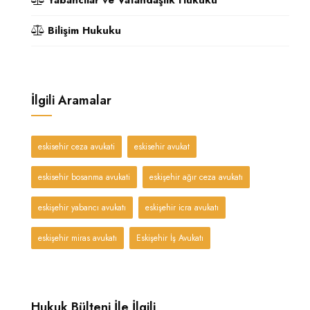
Bilişim Hukuku
İlgili Aramalar
eskisehir ceza avukati
eskisehir avukat
eskisehir bosanma avukati
eskişehir ağır ceza avukatı
eskişehir yabancı avukatı
eskişehir icra avukatı
eskişehir miras avukatı
Eskişehir İş Avukatı
Hukuk Bülteni İle İlgili