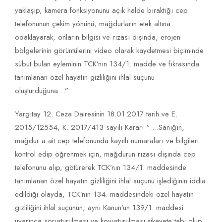
yaklaşıp, kamera fonksiyonunu açık halde bıraktığı cep
telefonunun çekim yönünü, mağdurların etek altına
odaklayarak, onların bilgisi ve rızası dışında, erojen
bölgelerinin görüntülerini video olarak kaydetmesi biçiminde
sübut bulan eyleminin TCK’nın 134/1. madde ve fıkrasında
tanımlanan özel hayatın gizliliğini ihlal suçunu
oluşturduğuna…”
Yargıtay 12. Ceza Dairesinin 18.01.2017 tarih ve E.
2015/12554, K. 2017/413 sayılı Kararı “….Sanığın,
mağdur a ait cep telefonunda kayıtlı numaraları ve bilgileri
kontrol edip öğrenmek için, mağdurun rızası dışında cep
telefonunu alıp, götürerek TCK’nın 134/1. maddesinde
tanımlanan özel hayatın gizliliğini ihlal suçunu işlediğinin iddia
edildiği olayda, TCK’nın 134. maddesindeki özel hayatın
gizliliğini ihlal suçunun, aynı Kanun’un 139/1. maddesi
uyarınca soruşturulması ve kovuşturulması şikayete tabi olup,