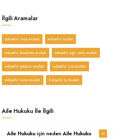
İlgili Aramalar
eskisehir ceza avukati
eskisehir avukat
eskisehir bosanma avukati
eskişehir ağır ceza avukatı
eskişehir yabancı avukatı
eskişehir icra avukatı
eskişehir miras avukatı
Eskişehir İş Avukatı
Aile Hukuku İle İlgili
Aile Hukuku
için neden
Aile Hukuku