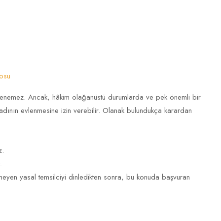
rosu
lenemez. Ancak, hâkim olağanüstü durumlarda ve pek önemli bir
adının evlenmesine izin verebilir. Olanak bulundukça karardan
z.
.
eyen yasal temsilciyi dinledikten sonra, bu konuda başvuran