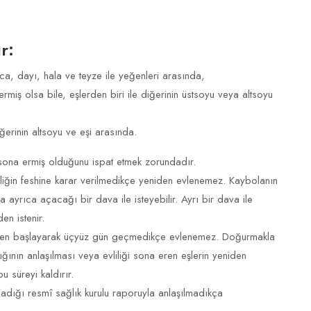
r:
ca, dayı, hala ve teyze ile yeğenleri arasında,
rmiş olsa bile, eşlerden biri ile diğerinin üstsoyu veya altsoyu
iğerinin altsoyu ve eşi arasında.
 sona ermiş olduğunu ispat etmek zorundadır.
liliğin feshine karar verilmedikçe yeniden evlenemez. Kaybolanın
eya ayrıca açacağı bir dava ile isteyebilir. Ayrı bir dava ile
en istenir.
sinden başlayarak üçyüz gün geçmedikçe evlenemez. Doğurmakla
ğının anlaşılması veya evliliği sona eren eşlerin yeniden
u süreyi kaldırır.
madığı resmî sağlık kurulu raporuyla anlaşılmadıkça