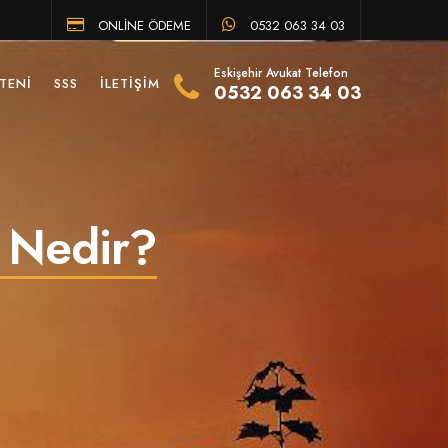
ONLİNE ÖDEME
0532 063 34 03
Eskişehir Avukat Telefon
TENI
SSS
İLETIŞIM
0532 063 34 03
i Nedir?