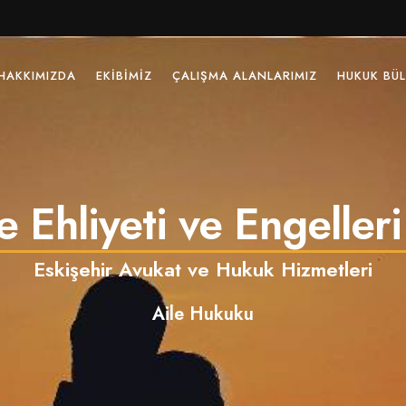
HAKKIMIZDA
EKIBIMIZ
ÇALIŞMA ALANLARIMIZ
HUKUK BÜL
 Ehliyeti ve Engeller
Eskişehir Avukat ve Hukuk Hizmetleri
Aile Hukuku