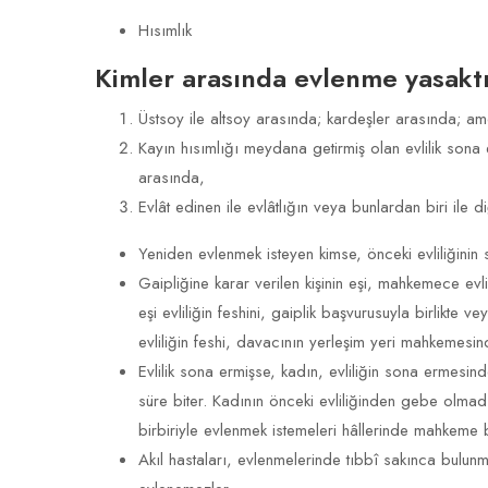
Hısımlık
Kimler arasında evlenme yasaktı
Üstsoy ile altsoy arasında; kardeşler arasında; am
Kayın hısımlığı meydana getirmiş olan evlilik sona e
arasında,
Evlât edinen ile evlâtlığın veya bunlardan biri ile d
Yeniden evlenmek isteyen kimse, önceki evliliğinin
Gaipliğine karar verilen kişinin eşi, mahkemece ev
eşi evliliğin feshini, gaiplik başvurusuyla birlikte v
evliliğin feshi, davacının yerleşim yeri mahkemesind
Evlilik sona ermişse, kadın, evliliğin sona erme
süre biter. Kadının önceki evliliğinden gebe olmadı
birbiriyle evlenmek istemeleri hâllerinde mahkeme b
Akıl hastaları, evlenmelerinde tıbbî sakınca bulun