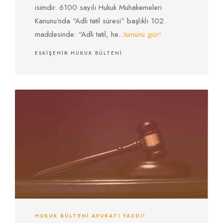
isimdir. 6100 sayılı Hukuk Muhakemeleri
Kanunu’nda “Adli tatil süresi” başlıklı 102.
maddesinde: “Adli tatil, he...
tümünü gör!
ESKIŞEHIR HUKUK BÜLTENI
HUKUK BÜLTENI AVUKATI YAZDI!