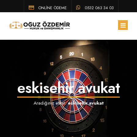
ONLİNE ÖDEME
0532 063 34 03
ANA SAYFA
HAKKIMIZDA
eskisehir avukat
EKIBIMIZ
ÇALIŞMA ALANLARIMIZ
Aradığınız etiket:
eskisehir avukat
HUKUK BÜLTENI
SSS