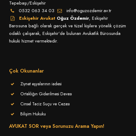
Tepebaşı/Eskişehir
0532 063 34 03
info@oguzozdemir.av.tr
Eskişehir Avukat
Oğuz Özdemir
, Eskişehir
Barosuna bağlı olarak gerçek ve tüzel kişilere yönelik çözüm
odaklı çalışarak, Eskişehir’de bulunan Avukatlık Bürosunda
hukuki hizmet vermektedir.
Çok Okunanlar
Ziynet eşyalarının iadesi
Ortaklığın Giderilmesi Davası
Cinsel Taciz Suçu ve Cezası
Bilişim Hukuku
AVUKAT SOR veya Sorunuzu Arama Yapın!