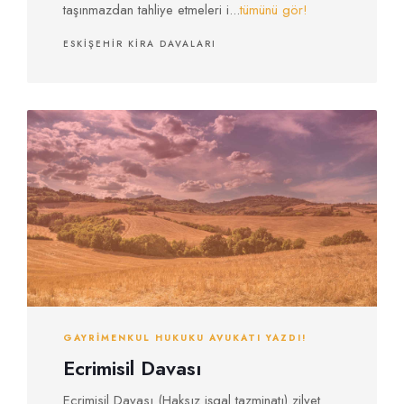
taşınmazdan tahliye etmeleri i...
tümünü gör!
ESKIŞEHIR KIRA DAVALARI
GAYRIMENKUL HUKUKU AVUKATI YAZDI!
Ecrimisil Davası
Ecrimisil Davası (Haksız işgal tazminatı) zilyet