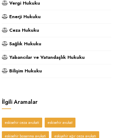
Vergi Hukuku
Enerji Hukuku
Ceza Hukuku
Sağlık Hukuku
Yabancılar ve Vatandaşlık Hukuku
Bilişim Hukuku
İlgili Aramalar
eskisehir ceza avukati
eskisehir avukat
eskisehir bosanma avukati
eskişehir ağır ceza avukatı