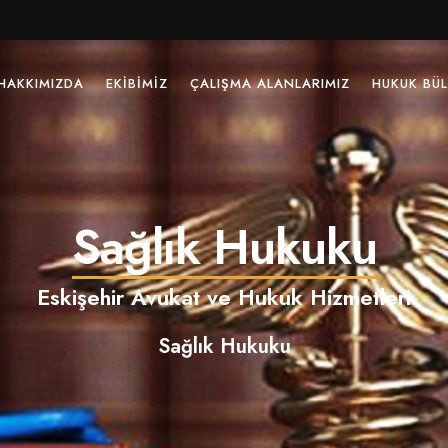
HAKKIMIZDA
EKIBIMIZ
ÇALIŞMA ALANLARIMIZ
HUKUK BÜL
Sağlık Hukuku
Eskişehir Avukat ve Hukuk Hizmetleri
Sağlık Hukuku