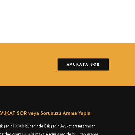
AVUKATA SOR
VUKAT SOR veya Sorunuzu Arama Yapın!
skişehir Hukuk bülteninde Eskişehir Avukatları tarafından
azırladığmız Hukuki makalelerini aşağıda bulunan arama