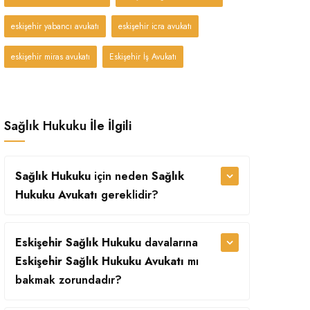
eskişehir yabancı avukatı
eskişehir icra avukatı
eskişehir miras avukatı
Eskişehir İş Avukatı
Sağlık Hukuku İle İlgili
Sağlık Hukuku
için neden
Sağlık
Hukuku Avukatı
gereklidir?
Eskişehir Sağlık Hukuku
davalarına
Eskişehir Sağlık Hukuku Avukatı
mı
bakmak zorundadır?