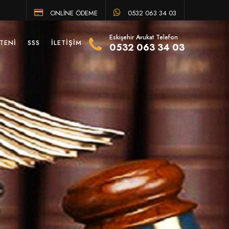
ONLİNE ÖDEME
0532 063 34 03
Eskişehir Avukat Telefon
TENI
SSS
İLETIŞIM
0532 063 34 03