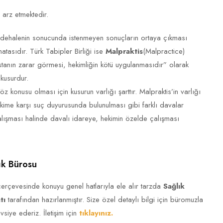
arz etmektedir.
üdehalenin sonucunda istenmeyen sonuçların ortaya çıkması
atasıdır. Türk Tabipler Birliği ise
Malpraktis
(Malpractice)
 hastanın zarar görmesi, hekimliğin kötü uygulanmasıdır” olarak
kusurdur.
z konusu olması için kusurun varlığı şarttır. Malpraktis’in varlığı
kime karşı suç duyurusunda bulunulması gibi farklı davalar
alışması halinde davalı idareye, hekimin özelde çalışması
k Bürosu
 çerçevesinde konuyu genel hatlarıyla ele alır tarzda
Sağlık
tı
tarafından hazırlanmıştır. Size özel detaylı bilgi için büromuzla
siye ederiz. İletişim için
tıklayınız.