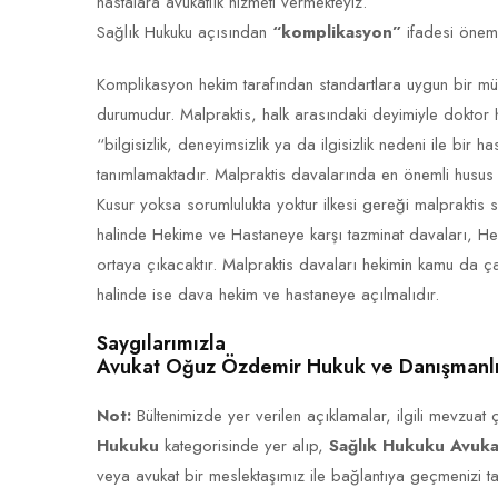
hastalara avukatlık hizmeti vermekteyiz.
Sağlık Hukuku açısından
“komplikasyon”
ifadesi önem 
Komplikasyon hekim tarafından standartlara uygun bir m
durumudur. Malpraktis, halk arasındaki deyimiyle doktor h
“bilgisizlik, deneyimsizlik ya da ilgisizlik nedeni ile bir
tanımlamaktadır. Malpraktis davalarında en önemli husus 
Kusur yoksa sorumlulukta yoktur ilkesi gereği malpraktis sö
halinde Hekime ve Hastaneye karşı tazminat davaları, He
ortaya çıkacaktır. Malpraktis davaları hekimin kamu da ç
halinde ise dava hekim ve hastaneye açılmalıdır.
Saygılarımızla
Avukat Oğuz Özdemir Hukuk ve Danışmanlı
Not:
Bültenimizde yer verilen açıklamalar, ilgili mevzuat
Hukuku
kategorisinde yer alıp,
Sağlık Hukuku Avuka
veya avukat bir meslektaşımız ile bağlantıya geçmenizi tav