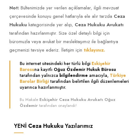
Not:
Bültenimizde yer verilen açıklamalar, ilgili mevzuat
çerçevesinde konuyu genel hatlarıyla ele alır tarzda
Ceza
Hukuku
kategorisinde yer alıp,
Ceza Hukuku Avukatı
tarafından hazırlanmıştır. Size özel detaylı bilgi için
büromuzla veya avukat bir meslektaşımız ile bağlantıya
geçmenizi tavsiye ederiz. İletişim için
tıklayınız.
Bu internet sitesindeki her türlü bilgi
Eskişehir
Barosu
na kayıtlı
Oğuz Özdemir Hukuk Bürosu
tarafından yalnızca
bilgilendirme
amacıyla,
Türkiye
Barolar Birliği
tarafından belirtilen ilgili düzenlemeleri
uyarınca hazırlanmıştır.
Bu Makale
Eskişehir Ceza Hukuku Avukatı Oğuz
Özdemir
tarafından onaylandı!
YENİ
Ceza Hukuku
Yazılarımız