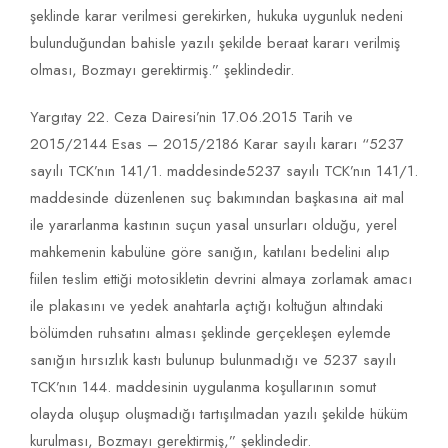
şeklinde karar verilmesi gerekirken, hukuka uygunluk nedeni
bulunduğundan bahisle yazılı şekilde beraat kararı verilmiş
olması, Bozmayı gerektirmiş.” şeklindedir.
Yargıtay 22. Ceza Dairesi’nin 17.06.2015 Tarih ve
2015/2144 Esas – 2015/2186 Karar sayılı kararı “5237
sayılı TCK’nın 141/1. maddesinde5237 sayılı TCK’nın 141/1.
maddesinde düzenlenen suç bakımından başkasına ait mal
ile yararlanma kastının suçun yasal unsurları olduğu, yerel
mahkemenin kabulüne göre sanığın, katılanı bedelini alıp
fiilen teslim ettiği motosikletin devrini almaya zorlamak amacı
ile plakasını ve yedek anahtarla açtığı koltuğun altındaki
bölümden ruhsatını alması şeklinde gerçekleşen eylemde
sanığın hırsızlık kastı bulunup bulunmadığı ve 5237 sayılı
TCK’nın 144. maddesinin uygulanma koşullarının somut
olayda oluşup oluşmadığı tartışılmadan yazılı şekilde hüküm
kurulması, Bozmayı gerektirmiş,” şeklindedir.