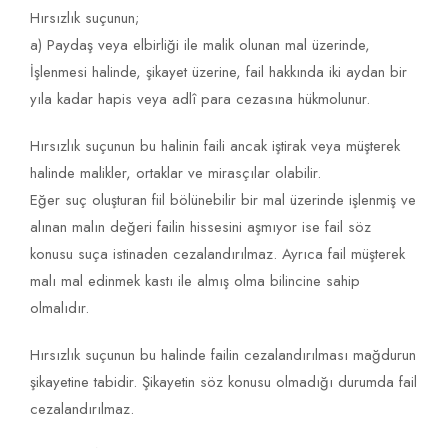
Hırsızlık suçunun;
a) Paydaş veya elbirliği ile malik olunan mal üzerinde,
İşlenmesi halinde, şikayet üzerine, fail hakkında iki aydan bir
yıla kadar hapis veya adlî para cezasına hükmolunur.
Hırsızlık suçunun bu halinin faili ancak iştirak veya müşterek
halinde malikler, ortaklar ve mirasçılar olabilir.
Eğer suç oluşturan fiil bölünebilir bir mal üzerinde işlenmiş ve
alınan malın değeri failin hissesini aşmıyor ise fail söz
konusu suça istinaden cezalandırılmaz. Ayrıca fail müşterek
malı mal edinmek kastı ile almış olma bilincine sahip
olmalıdır.
Hırsızlık suçunun bu halinde failin cezalandırılması mağdurun
şikayetine tabidir. Şikayetin söz konusu olmadığı durumda fail
cezalandırılmaz.