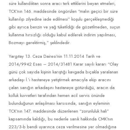
süre kullandıktan sonra aracı terk ettiklerini beyan etmeleri,
TCK’nın 146. maddesinde öngörülen “malın geçici bir süre
kullanılıp zilyedine iade edilmesi” koşulu gerçekleşmediği
gibi ayrıca benzin ve yağ tüketildiği de gözetilmeden, suçun
kullanma hırsızlığı olduğu kabul edilerek indirim yapılması,
Bozmayı gerektirmiş,” şeklindedir.
Yargıtay 13. Ceza Dairesi’nin 11.11.2014 Tarih ve
2014/9942 Esas – 2014/31481 Karar sayılı kararı “Olay
günü çok sayıda kişinin karıştığı kavgada bıçakla yaralanan
arkadaşı İ.’ı hastaneye yetiştirmek amacıyla ekip aracını
çalan sanığın arkadaşını hastaneye götürdüğü, aracın da
kolluk kuvvetleri tarafından hemen acil servis önünde
bulunduğunun anlaşılması karsısında, sanığın eyleminin
TCK’nın 147. maddesinde düzenlenen “zorunluluk hali”
kapsamında kaldığı, bu nedenle sanık hakkında CMK’nın
223/3-b bendi uyarınca ceza verilmesine yer olmadığına