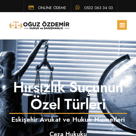
ONLİNE ÖDEME
0532 063 34 03
ANA SAYFA
HAKKIMIZDA
Hırsızlık Suçunun
EKIBIMIZ
ÇALIŞMA ALANLARIMIZ
Özel Türleri
HUKUK BÜLTENI
Eskişehir Avukat ve Hukuk Hizmetleri
SSS
Ceza Hukuku