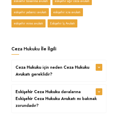
eskisehir bosanma avukati
eskişehir ağır ceza avukatı
eskişehir yabancı avukatı
eskişehir icra avukatı
eskişehir miras avukatı
Eskişehir İş Avukatı
Ceza Hukuku İle İlgili
Ceza Hukuku
için neden
Ceza Hukuku
Avukatı
gereklidir?
Eskişehir Ceza Hukuku
davalarına
Eskişehir Ceza Hukuku Avukatı
mı bakmak
zorundadır?