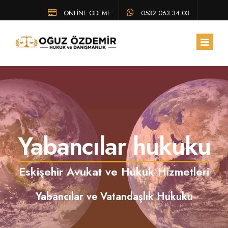
ONLİNE ÖDEME
0532 063 34 03
ANA SAYFA
HAKKIMIZDA
Yabancılar hukuku
EKIBIMIZ
ÇALIŞMA ALANLARIMIZ
Eskişehir Avukat ve Hukuk Hizmetleri
HUKUK BÜLTENI
Yabancılar ve Vatandaşlık Hukuku
SSS