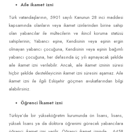
Aile ikamet izni
Türk vatandaşlarının, 5901 sayılı Kanunun 28 inci maddesi
kapsamında olanların veya ikamet izinlerinden birine sahip
olan yabancılar ile mültecilerin ve ikincil koruma statüsü
sahiplerinin; Yabancı eşine, Kendisinin veya eşinin ergin
olmayan yabancı çocuğuna, Kendisinin veya eşinin bağımlı
yabancı çocuğuna, her defasında üç yılı aşmayacak şekilde
aile ikamet izni verilebilir. Ancak, aile ikamet izninin süresi
hiçbir şekilde destekleyicinin ikamet izni süresini aşamaz. Aile
ikamet izni ile ilgili Eskişehir göçmen avukatlarından bilgi
alabilirsiniz.
Öğrenci İkamet izni
Türkiye’de bir yükseköğretim kurumunda ön lisans, lisans,
yüksek lisans ya da doktora öğrenimi görecek yabancılara
öğrenci ikamet izni verilir. Öğrenci ikamet izninde, 6458