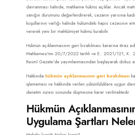
davranması halinde, mahkeme hükmü açıklar. Ancak mahke
sanığın durumunu değerlendirerek; cezanın yarısına kada
koşullarının varlığı halinde hükümdeki hapis cezasının e
vererek yeni bir mahkûmiyet hükmü kurabilir.
Hükmün açıklanmasının geri bırakılması kararına itiraz ed
Mahkemesi’nin 20/7/2022 tarihli ve E.: 2021/121, K.: 2022
Resmî Gazete’de yayımlanmasından başlayarak dokuz ay s
Hakkında
hükmün açıklanmasının geri bırakılması
ka
işlememesi ve hakkında verilen yükümlülüklere uygun dav
denetim süresi sonunda düşmesine karar verilmektedir.
Hükmün Açıklanmasının 
Uygulama Şartları Nele
Makale İçeriği Neleri İçerir?