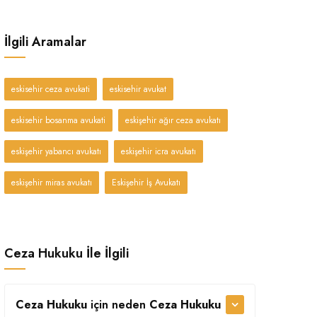
İlgili Aramalar
eskisehir ceza avukati
eskisehir avukat
eskisehir bosanma avukati
eskişehir ağır ceza avukatı
eskişehir yabancı avukatı
eskişehir icra avukatı
eskişehir miras avukatı
Eskişehir İş Avukatı
Ceza Hukuku İle İlgili
Ceza Hukuku
için neden
Ceza Hukuku