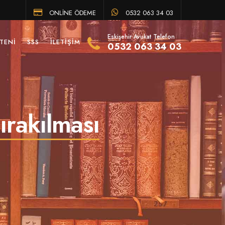
ONLİNE ÖDEME
0532 063 34 03
Eskişehir Avukat Telefon
TENI
SSS
İLETIŞIM
0532 063 34 03
rakılması