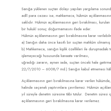
Sanığa yüklenen suçtan dolayı yapılan yargılama sonund
adlî para cezası ise; mahkemece, hükmün açıklanmasının ge
saklıdır. Hükmün açıklanmasının geri bırakılması, kurula
bir hukukî sonuç doğurmamasını ifade eder.
Hükmün açıklanmasının geri bırakılmasına karar verilebilm
a) Sanığın daha önce kasıtlı bir suçtan mahkûm olmamış
b) Mahkemece, sanığın kişilik özellikleri ile duruşmadak
işlemeyeceği hususunda kanaate varılması
uğradığı zararın, aynen iade, suçtan önceki hale getirme
22/7/2010 – 6008/7 md.) Sanığın kabul etmemesi hâlind
Açıklanmasının geri bırakılmasına karar verilen hükümde
halinde seçenek yaptırımlara çevrilemez. Hükmün açıklanm
yıl süreyle denetim süresine tâbi tutulur. Denetim süresi 
açıklanmasının geri bırakılmasına karar verilemez.