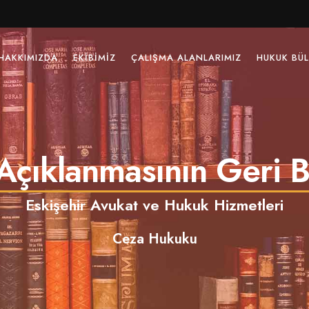
HAKKIMIZDA
EKIBIMIZ
ÇALIŞMA ALANLARIMIZ
HUKUK BÜL
çıklanmasının Geri Bı
Eskişehir Avukat ve Hukuk Hizmetleri
Ceza Hukuku