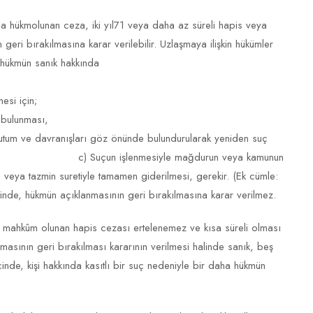
a hükmolunan ceza, iki yıl71 veya daha az süreli hapis veya
ri bırakılmasına karar verilebilir. Uzlaşmaya ilişkin hükümler
n hükmün sanık hakkında
esi için;
 bulunması,
i tutum ve davranışları göz önünde bulundurularak yeniden suç
, c) Suçun işlenmesiyle mağdurun veya kamunun
 veya tazmin suretiyle tamamen giderilmesi, gerekir. (Ek cümle:
e, hükmün açıklanmasının geri bırakılmasına karar verilmez.
, mahkûm olunan hapis cezası ertelenemez ve kısa süreli olması
asının geri bırakılması kararının verilmesi halinde sanık, beş
içinde, kişi hakkında kasıtlı bir suç nedeniyle bir daha hükmün