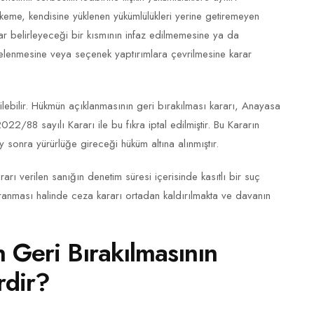
me, kendisine yüklenen yükümlülükleri yerine getiremeyen
r belirleyeceği bir kısmının infaz edilmemesine ya da
rtelenmesine veya seçenek yaptırımlara çevrilmesine karar
ilebilir. Hükmün açıklanmasının geri bırakılması kararı, Anayasa
/88 sayılı Kararı ile bu fıkra iptal edilmiştir. Bu Kararın
onra yürürlüğe gireceği hüküm altına alınmıştır.
rarı verilen sanığın denetim süresi içerisinde kasıtlı bir suç
ranması halinde ceza kararı ortadan kaldırılmakta ve davanın
Geri Bırakılmasının
rdir?