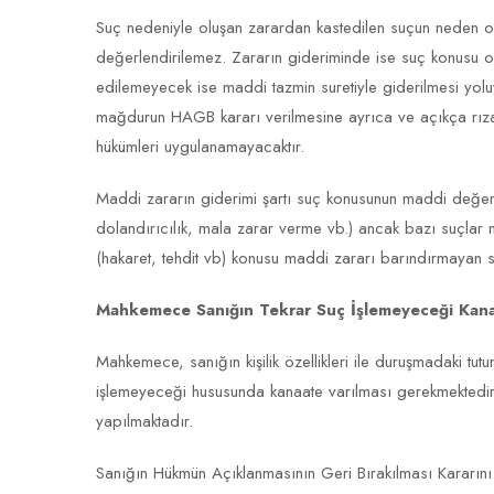
Suç nedeniyle oluşan zarardan kastedilen suçun neden 
değerlendirilemez. Zararın gideriminde ise suç konusu o
edilemeyecek ise maddi tazmin suretiyle giderilmesi yolu
mağdurun HAGB kararı verilmesine ayrıca ve açıkça rız
hükümleri uygulanamayacaktır.
Maddi zararın giderimi şartı suç konusunun maddi değerle
dolandırıcılık, mala zarar verme vb.) ancak bazı suçlar 
(hakaret, tehdit vb) konusu maddi zararı barındırmayan 
Mahkemece Sanığın Tekrar Suç İşlemeyeceği Kanaa
Mahkemece, sanığın kişilik özellikleri ile duruşmadaki t
işlemeyeceği hususunda kanaate varılması gerekmekted
yapılmaktadır.
Sanığın Hükmün Açıklanmasının Geri Bırakılması Kararını