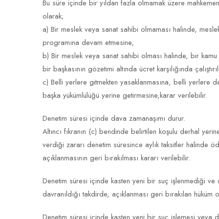
Bu süre içinde bir yıldan fazla olmamak üzere mahkemenin 
olarak;
a) Bir meslek veya sanat sahibi olmaması halinde, mesle
programına devam etmesine,
b) Bir meslek veya sanat sahibi olması halinde, bir kam
bir başkasının gözetimi altında ücret karşılığında çalıştır
c) Belli yerlere gitmekten yasaklanmasına, belli yerlere
başka yükümlülüğü yerine getirmesine,karar verilebilir.
Denetim süresi içinde dava zamanaşımı durur.
Altıncı fıkranın (c) bendinde belirtilen koşulu derhal y
verdiği zararı denetim süresince aylık taksitler halinde
açıklanmasının geri bırakılması kararı verilebilir.
Denetim süresi içinde kasten yeni bir suç işlenmediği ve de
davranıldığı takdirde, açıklanması geri bırakılan hüküm or
Denetim süresi içinde kasten yeni bir suç işlemesi veya den