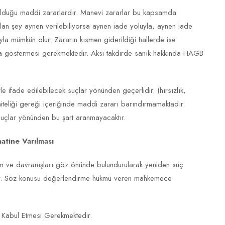
olduğu maddi zararlardır. Manevi zararlar bu kapsamda
lan şey aynen verilebiliyorsa aynen iade yoluyla, aynen iade
yla mümkün olur. Zararın kısmen giderildiği hallerde ise
a göstermesi gerekmektedir. Aksi takdirde sanık hakkında HAGB
 ifade edilebilecek suçlar yönünden geçerlidir. (hırsızlık,
niteliği gereği içeriğinde maddi zararı barındırmamaktadır.
suçlar yönünden bu şart aranmayacaktır.
tine Varılması
utum ve davranışları göz önünde bulundurularak yeniden suç
ir. Söz konusu değerlendirme hükmü veren mahkemece
 Kabul Etmesi Gerekmektedir.