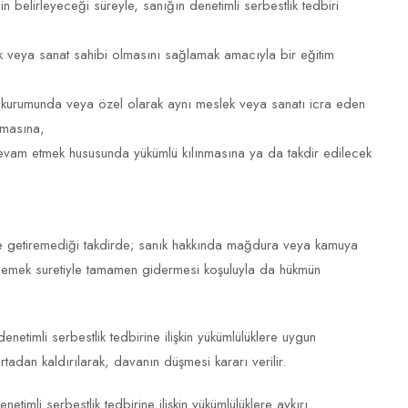
belirleyeceği süreyle, sanığın denetimli serbestlik tedbiri
k veya sanat sahibi olmasını sağlamak amacıyla bir eğitim
u kurumunda veya özel olarak aynı meslek veya sanatı icra eden
ılmasına,
 devam etmek hususunda yükümlü kılınmasına ya da takdir edilecek
erine getiremediği takdirde; sanık hakkında mağdura veya kamuya
 ödemek suretiyle tamamen gidermesi koşuluyla da hükmün
netimli serbestlik tedbirine ilişkin yükümlülüklere uygun
tadan kaldırılarak, davanın düşmesi kararı verilir.
etimli serbestlik tedbirine ilişkin yükümlülüklere aykırı