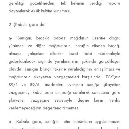
gerektiği gözetilmeden, tek hekimin verdiği rapora
dayanılarak eksik hüküm kurulması,
2- )Kabule göre de;
a- )Sanığın, bıçakla babası mağdurun üzerine doğru
yürümesi ve diğer mağdurların, sanığın elinden bıçağı
almaya çalışırken ellerinin basit tıbbi müdahaleyle
giderilebilecek biçimde yaralanmaları şeklinde gerçekleşen
olayda; sanığın bilinçli taksirle yaraladığının anlaşılması ve
mağdurların şikayetten vazgeçmeleri karşısında, TCK’;nın
89/1 ve 89/5. maddeleri uyarınca sanığa şikayetten
vazgeçmeyi kabul edip etmediği sorularak sonucuna göre
şikayetten vazgeçme sebebiyle düşme kararı verilip
verilemeyeceğinin değerlendirilmemesi,
b- )Kabule göre, sanığın, lehe hükümlerin uygulanmasını