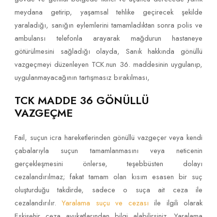
meydana getirip, yaşamsal tehlike geçirecek şekilde
yaraladığı, sanığın eylemlerini tamamladıktan sonra polis ve
ambulansı telefonla arayarak mağdurun hastaneye
götürülmesini sağladığı olayda, Sanık hakkında gönüllü
vazgeçmeyi düzenleyen TCK.nun 36. maddesinin uygulanıp,
uygulanmayacağının tartışmasız bırakılması,
TCK MADDE 36 GÖNÜLLÜ
VAZGEÇME
Fail, suçun icra hareketlerinden gönüllü vazgeçer veya kendi
çabalarıyla suçun tamamlanmasını veya neticenin
gerçekleşmesini önlerse, teşebbüsten dolayı
cezalandırılmaz; fakat tamam olan kısım esasen bir suç
oluşturduğu takdirde, sadece o suça ait ceza ile
cezalandırılır.
Yaralama suçu ve cezası
ile ilgili olarak
Eskişehir ceza avukatlarından bilgi alabilirsiniz. Yaralama