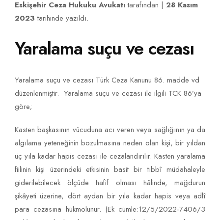
Eskişehir Ceza Hukuku Avukatı
tarafından |
28 Kasım
2023
tarihinde yazıldı.
Yaralama suçu ve cezası
Yaralama suçu ve cezası Türk Ceza Kanunu 86. madde vd
düzenlenmiştir. Yaralama suçu ve cezası ile ilgili TCK 86’ya
göre;
Kasten başkasının vücuduna acı veren veya sağlığının ya da
algılama yeteneğinin bozulmasına neden olan kişi, bir yıldan
üç yıla kadar hapis cezası ile cezalandırılır. Kasten yaralama
fiilinin kişi üzerindeki etkisinin basit bir tıbbî müdahaleyle
giderilebilecek ölçüde hafif olması hâlinde, mağdurun
şikâyeti üzerine, dört aydan bir yıla kadar hapis veya adlî
para cezasına hükmolunur. (Ek cümle:12/5/2022-7406/3