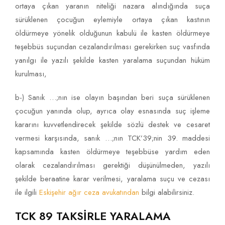
ortaya çıkan yaranın niteliği nazara alındığında suça
sürüklenen çocuğun eylemiyle ortaya çıkan kastının
öldürmeye yönelik olduğunun kabulü ile kasten öldürmeye
teşebbüs suçundan cezalandırılması gerekirken suç vasfında
yanılgı ile yazılı şekilde kasten yaralama suçundan hüküm
kurulması,
b-) Sanık …;nın ise olayın başından beri suça sürüklenen
çocuğun yanında olup, ayrıca olay esnasında suç işleme
kararını kuvvetlendirecek şekilde sözlü destek ve cesaret
vermesi karşısında, sanık …;nın TCK’39;nin 39. maddesi
kapsamında kasten öldürmeye teşebbüse yardım eden
olarak cezalandırılması gerektiği düşünülmeden, yazılı
şekilde beraatine karar verilmesi, yaralama suçu ve cezası
ile ilgili
Eskişehir ağır ceza avukatından
bilgi alabilirsiniz.
TCK 89 TAKSİRLE YARALAMA