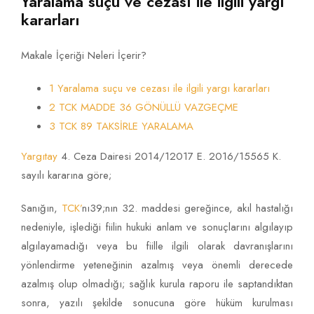
Yaralama suçu ve cezası ile ilgili yargı
kararları
Makale İçeriği Neleri İçerir?
1 Yaralama suçu ve cezası ile ilgili yargı kararları
2 TCK MADDE 36 GÖNÜLLÜ VAZGEÇME
3 TCK 89 TAKSİRLE YARALAMA
Yargıtay
4. Ceza Dairesi 2014/12017 E. 2016/15565 K.
sayılı kararına göre;
Sanığın,
TCK’
nı39;nın 32. maddesi gereğince, akıl hastalığı
nedeniyle, işlediği fiilin hukuki anlam ve sonuçlarını algılayıp
algılayamadığı veya bu fiille ilgili olarak davranışlarını
yönlendirme yeteneğinin azalmış veya önemli derecede
azalmış olup olmadığı; sağlık kurula raporu ile saptandıktan
sonra, yazılı şekilde sonucuna göre hüküm kurulması