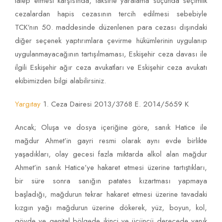
talep etmesi karşısında, taksirle yaralama suçunda seçimlik
cezalardan hapis cezasının tercih edilmesi sebebiyle
TCK’nın 50. maddesinde düzenlenen para cezası dışındaki
diğer seçenek yaptırımlara çevirme hükümlerinin uygulanıp
uygulanmayacağının tartışılmaması, Eskişehir ceza davası ile
ilgili Eskişehir ağır ceza avukatları ve Eskişehir ceza avukatı
ekibimizden bilgi alabilirsiniz.
Yargıtay
1. Ceza Dairesi 2013/3768 E. 2014/5659 K
Ancak; Oluşa ve dosya içeriğine göre, sanık Hatice ile
mağdur Ahmet’in gayri resmi olarak aynı evde birlikte
yaşadıkları, olay gecesi fazla miktarda alkol alan mağdur
Ahmet’in sanık Hatice’ye hakaret etmesi üzerine tartıştıkları,
bir süre sonra sanığın patates kızartması yapmaya
başladığı, mağdurun tekrar hakaret etmesi üzerine tavadaki
kızgın yağı mağdurun üzerine dökerek, yüz, boyun, kol,
gövde ve genital bölgede ikinci ve üçüncü derecede yanık