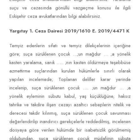
suçu ve cezasında gönüllü vazgeçme konusu ile ilgili
Eskişehir ceza avukatlarından bilgi alabilirsiniz.
Yargıtay 1. Ceza Dairesi 2019/1610 E. 2019/4471 K
Temyiz edenlerin sıfatı ve temyiz dilekçelerinin içeriğine
göre; suça sürüklenen çocuk …;un mağdur … ;a yönelik
kasten yaralama, sanık ….. ;nın kasten öldürmeye teşebbüse
azmettirme suçlarından kurulan hükümlerle sınırlı olarak
yapılan incelemede; Toplanan deliller karar yerinde
incelenip, suça sürüklenen çocuk …. ;un mağdur … ;a
yönelik eyleminin sübutu kabul, yaş küçüklüğüne, haksız
tahrike ve takdire ilişen cezayı azaltıcı sebeplerin nitelik ve
derecesi takdir kılınmış, suça sürüklenen çocuk savunması
değerlendirilip inandırıcı gerekçelerle reddedilmiş, incelenen
dosyaya göre verilen hükümde bir isabetsizlik görülmemiş
olduğundan, suça sürüklenen çocuk müdafiinin sübuta