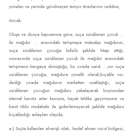
yönelen ve yerinde görülmeyen temyiz itirazlarının reddine,
Ancak;
Oluşa ve dosya kapsamına göre; suça sürüklenen çocuk …
ile mağdur … arasındaki tartışmaya müteakip mağdurun,
suça sürüklenen çocuğa küfürlü şekilde hitap ettiği,
sonrasında suça sürüklenen çocuk ile mağdur arasındaki
tartışmanın kavgaya dönüştüğü, bu sırada sanık …;nın suça
sürüklenen çocuğa, mağdura yönelik olarak;bıçakla vur;
dediği sırada mağdurun marketten uzaklaştığı, suça
sürüklenen çocuğun mağduru yakalayarak boynundan
internal karotis arter kesisine, hayati tehlike geçirmesine ve
basit tıbbi müdahale ile giderilemeyecek şekilde mağduru
bıçakladığı anlaşılan olayda;
a-) Suçta kullanılan elverişli silah, hedef alınan vücut bölgesi,