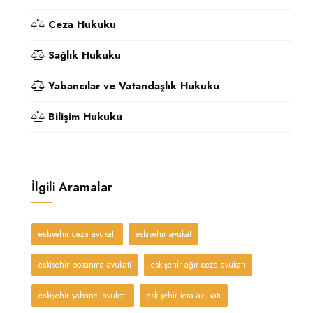
Ceza Hukuku
Sağlık Hukuku
Yabancılar ve Vatandaşlık Hukuku
Bilişim Hukuku
İlgili Aramalar
eskisehir ceza avukati
eskisehir avukat
eskisehir bosanma avukati
eskişehir ağır ceza avukatı
eskişehir yabancı avukatı
eskişehir icra avukatı