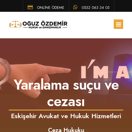
ONLİNE ÖDEME
0532 063 34 03
ANA SAYFA
HAKKIMIZDA
Yaralama suçu ve
EKIBIMIZ
ÇALIŞMA ALANLARIMIZ
cezası
HUKUK BÜLTENI
Eskişehir Avukat ve Hukuk Hizmetleri
SSS
Ceza Hukuku