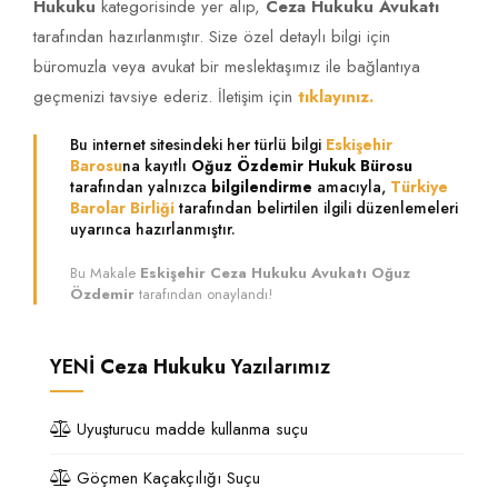
Hukuku
kategorisinde yer alıp,
Ceza Hukuku Avukatı
tarafından hazırlanmıştır. Size özel detaylı bilgi için
büromuzla veya avukat bir meslektaşımız ile bağlantıya
geçmenizi tavsiye ederiz. İletişim için
tıklayınız.
Bu internet sitesindeki her türlü bilgi
Eskişehir
Barosu
na kayıtlı
Oğuz Özdemir Hukuk Bürosu
tarafından yalnızca
bilgilendirme
amacıyla,
Türkiye
Barolar Birliği
tarafından belirtilen ilgili düzenlemeleri
uyarınca hazırlanmıştır.
Bu Makale
Eskişehir Ceza Hukuku Avukatı Oğuz
Özdemir
tarafından onaylandı!
YENİ
Ceza Hukuku
Yazılarımız
Uyuşturucu madde kullanma suçu
Göçmen Kaçakçılığı Suçu