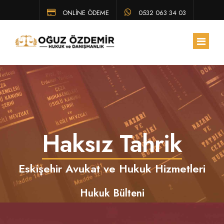
ONLİNE ÖDEME
0532 063 34 03
ANA SAYFA
HAKKIMIZDA
Haksız Tahrik
EKIBIMIZ
ÇALIŞMA ALANLARIMIZ
Eskişehir Avukat ve Hukuk Hizmetleri
HUKUK BÜLTENI
Hukuk Bülteni
SSS