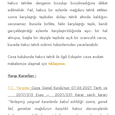
haksız tahrikte dengenin bozulup bozulmadığına dikkat
edilmelidir. Fail, haksız bir eylemle mağduru tahrik ettikten
sonra karşılaştığı tepkiden dolayı tahrik altında kaldığını
savunamaz. Bununla birlikte, failin karşılaştığı tepki, kendi
gerçekleştirdiği eylemle karşılaştırıldığında aşırı bir hal
almışsa, başka bir deyişle tepkide açık bir oransızlık varsa,
burada haksz tahrik indirimi hükümlerinden yararlanabilir.
Ceza hukukunda haksız tahrik ile ilgili Eskişehir ceza avukatı
makalemize ulaşmak için
tıklayınız.
Yargı Kararları :
T.C. Yargıtay
Ceza Genel Kurulu’nun 01.06.2021 Tarih ve
2017/515 Esas – 2021/231 Karar
sayılı kararı
“Yerleşmiş yargısal kararlarda kabul edildiği üzere, gerek
fail, gerekse mağdurun karşılıklı
haksız davranışlarda