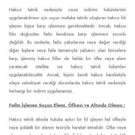
Haksız tahrik nedeniyle ceza indirimi hükümlerinin
uygulanabilmesi için suçun mutlaka tahriki oluşturan haksız fiili
işleyen kişiye karşı işlenmesi gerekmektedir. Ancak, haksız
fiilin doğrudan failin kendisine karşı işlenmesi zorunlu
değildir. Bu nedenle, failin yakınlarına veya değer verdiği
diğer kişilere veya faile tamamıyla yabancı olan kimselere
karşı işlenmiş haksız fiiller de failde bir öfke veya elem
yaratacak nitelikte ise haksız tahrik hükümleri
uygulanabilecektir. Ancak, kişinin kendi haksız hareketiyle
olaya sebebiyet verdiği durumlarda haksız tahrik nedeniyle
herhangi bir indirim uygulanamaz.
Failin
İşlenen Suçun Elemi, Öfkesi ve Altında Olması :
Haksız tahrik altında hukuka aykırı bir fiil işleyen fail öfkeyle
veya şiddetli bir elemin tesiriyle hareket etmelidir. Öfke veya