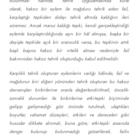
bulunması hâlinde, tahrik uygulamasında kural
olarak, haksız bir eylem ile mağduru tahrik eden fail,
karşılaştığı tepkiden dolayı tahrik altında kaldığını ileri
süremez. Ancak maruz kaldığı tepki, kendi gerçekleştirdiği
eylemle karşılaştırıldığında aşırı bir hâl almışsa, başka bir
deyişle tepkide açık bir oransızlık varsa, bu tepkinin artık
başlı başına haksız bir nitelik alması nedeniyle fail
bakımından haksız tahrik oluşturduğu kabul edilmelidir.
Karşılıklı tahrik oluşturan eylemlerin varlığı hâlinde, fail ve
mağdurun biri diğeri yönünden tahrik oluşturan bu haksız
davranışları birbirlerine oranla değerlendirilmeli, öncelik-
sonralık durumları ile birbirlerine etki-tepki biçiminde
gelişip gelişmediği göz önünde tutulmalı, ulaştıkları
boyutlar, vahamet düzeyleri, etkileri ve dereceleri gibi
hususlar dikkate alınmalı, buna göre; etki-tepki arasında
denge bulunup bulunmadığı gözetilerek, failin