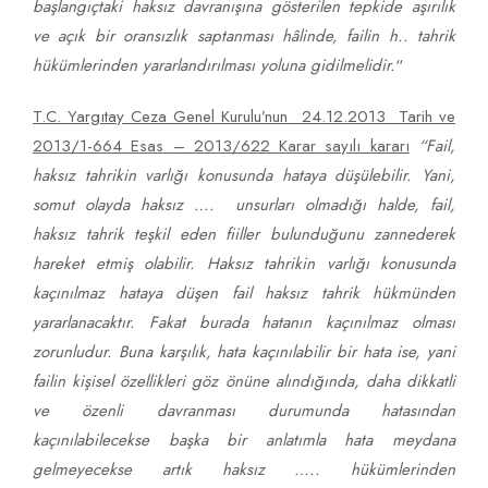
başlangıçtaki haksız davranışına gösterilen tepkide aşırılık
ve açık bir oransızlık saptanması hâlinde, failin h.. tahrik
hükümlerinden yararlandırılması yoluna gidilmelidir.
“
T.C. Yargıtay Ceza Genel Kurulu’nun 24.12.2013 Tarih ve
2013/1-664 Esas – 2013/622 Karar sayılı kararı
“
Fail,
haksız tahrikin varlığı konusunda hataya düşülebilir. Yani,
somut olayda haksız …. unsurları olmadığı halde, fail,
haksız tahrik teşkil eden fiiller bulunduğunu zannederek
hareket etmiş olabilir. Haksız tahrikin varlığı konusunda
kaçınılmaz hataya düşen fail haksız tahrik hükmünden
yararlanacaktır. Fakat burada hatanın kaçınılmaz olması
zorunludur. Buna karşılık, hata kaçınılabilir bir hata ise, yani
failin kişisel özellikleri göz önüne alındığında, daha dikkatli
ve özenli davranması durumunda hatasından
kaçınılabilecekse başka bir anlatımla hata meydana
gelmeyecekse artık haksız ….. hükümlerinden