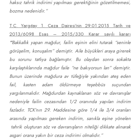
haksız tahrik indirimi yapılması gerektiğinin gözetilmemesi,
bozma nedenidir.”
T.C. Yargıtay 1. Ceza Dairesi’nin 29.01.2015 Tarih ve
2013/6098 Esas – 2015/330 Karar sayılı kararı
“
Bakkallık yapan mağdur, failin eşinin elini tutarak “seninle
görüşelim, konuşalım” demiştir. Aile büyükleri araya girerek
bu sorunu tatlıya bağlamıştır. Bu olaydan sonra sokakta
karşılaştıklarında mağdur faile “ne bakıyorsun lan” demiştir.
Bunun üzerinde mağdura av tüfeğiyle yakından ateş eden
fail, kasten adam öldürmeye teşebbüs suçundan
yargılanmalıdır. Mağdurdan kaynaklanan söz ve davranışlar
nedeniyle failin cezasından 1/2 oranında yapılan indirim
fazladır. TCK’nın 29. Maddesine göre 1/4 ile 3/4 oranları
arasında yapılması gereken indirim, sanıkla eşine yönelen
tahrik
oluşturan söz ve davranışların niteliği dikkate alınarak
asgari orana yakın bir ceza indirimi olmalıdır.”