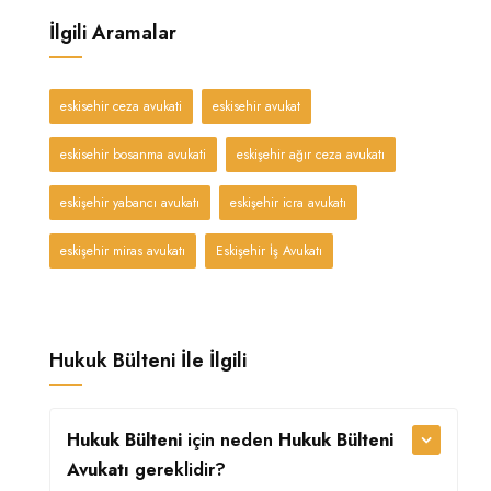
İlgili Aramalar
eskisehir ceza avukati
eskisehir avukat
eskisehir bosanma avukati
eskişehir ağır ceza avukatı
eskişehir yabancı avukatı
eskişehir icra avukatı
eskişehir miras avukatı
Eskişehir İş Avukatı
Hukuk Bülteni İle İlgili
Hukuk Bülteni
için neden
Hukuk Bülteni
Avukatı
gereklidir?