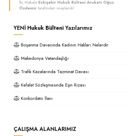
Bu Makale
Eskişehir Hukuk Bülteni Avukatı Oğuz
Özdemir
tarafından onaylandı!
YENİ
Hukuk Bülteni
Yazılarımız
Boşanma Davasında Kadının Hakları Nelerdir
Makedonya Vatandaşlığı
Trafik Kazalarında Tazminat Davası
Kefalet Sözleşmesinde Eşin Rızası
Konkordato İlanı
ÇALIŞMA ALANLARIMIZ