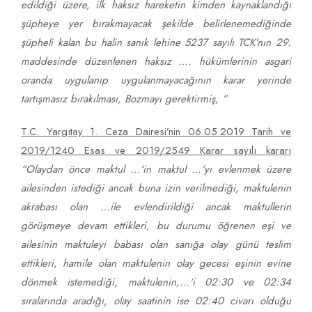
edildiği üzere, ilk haksız hareketin kimden kaynaklandığı
şüpheye yer bırakmayacak şekilde belirlenemediğinde
şüpheli kalan bu halin sanık lehine 5237 sayılı TCK’nın 29.
maddesinde düzenlenen haksız …. hükümlerinin asgari
oranda uygulanıp uygulanmayacağının karar yerinde
tartışmasız bırakılması,
Bozmayı gerektirmiş, ”
T.C. Yargıtay 1. Ceza Dairesi’nin 06.05.2019 Tarih ve
2019/1240 Esas ve 2019/2549 Karar sayılı kararı
“Olaydan önce maktul …‘in maktul …‘yı evlenmek üzere
ailesinden istediği ancak buna izin verilmediği, maktulenin
akrabası olan …ile evlendirildiği ancak maktullerin
görüşmeye devam ettikleri, bu durumu öğrenen eşi ve
ailesinin maktuleyi babası olan sanığa olay günü teslim
ettikleri, hamile olan maktulenin olay gecesi eşinin evine
dönmek istemediği, maktulenin,…‘i 02:30 ve 02:34
sıralarında aradığı, olay saatinin ise 02:40 civarı olduğu