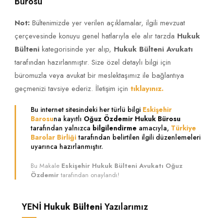
Bürosu
Not:
Bültenimizde yer verilen açıklamalar, ilgili mevzuat
çerçevesinde konuyu genel hatlarıyla ele alır tarzda
Hukuk
Bülteni
kategorisinde yer alıp,
Hukuk Bülteni Avukatı
tarafından hazırlanmıştır. Size özel detaylı bilgi için
büromuzla veya avukat bir meslektaşımız ile bağlantıya
geçmenizi tavsiye ederiz. İletişim için
tıklayınız.
Bu internet sitesindeki her türlü bilgi
Eskişehir
Barosu
na kayıtlı
Oğuz Özdemir Hukuk Bürosu
tarafından yalnızca
bilgilendirme
amacıyla,
Türkiye
Barolar Birliği
tarafından belirtilen ilgili düzenlemeleri
uyarınca hazırlanmıştır.
Bu Makale
Eskişehir Hukuk Bülteni Avukatı Oğuz
Özdemir
tarafından onaylandı!
YENİ
Hukuk Bülteni
Yazılarımız