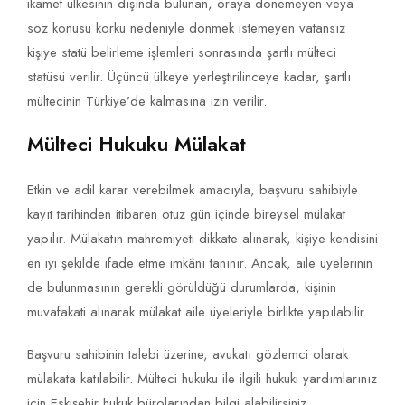
ikamet ülkesinin dışında bulunan, oraya dönemeyen veya
söz konusu korku nedeniyle dönmek istemeyen vatansız
kişiye statü belirleme işlemleri sonrasında şartlı mülteci
statüsü verilir. Üçüncü ülkeye yerleştirilinceye kadar, şartlı
mültecinin Türkiye’de kalmasına izin verilir.
Mülteci Hukuku Mülakat
Etkin ve adil karar verebilmek amacıyla, başvuru sahibiyle
kayıt tarihinden itibaren otuz gün içinde bireysel mülakat
yapılır. Mülakatın mahremiyeti dikkate alınarak, kişiye kendisini
en iyi şekilde ifade etme imkânı tanınır. Ancak, aile üyelerinin
de bulunmasının gerekli görüldüğü durumlarda, kişinin
muvafakati alınarak mülakat aile üyeleriyle birlikte yapılabilir.
Başvuru sahibinin talebi üzerine, avukatı gözlemci olarak
mülakata katılabilir. Mülteci hukuku ile ilgili hukuki yardımlarınız
için Eskişehir hukuk bürolarından bilgi alabilirsiniz.