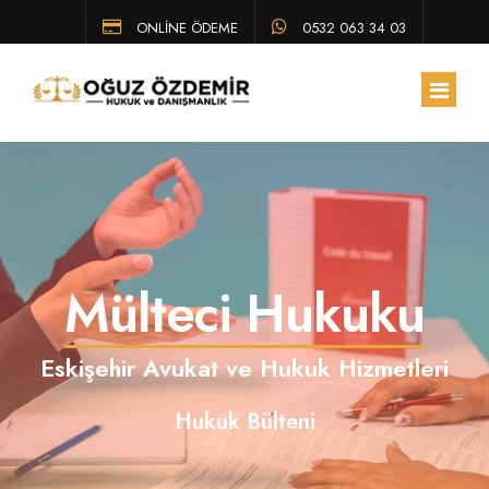
ONLİNE ÖDEME
0532 063 34 03
ANA SAYFA
HAKKIMIZDA
Mülteci Hukuku
EKIBIMIZ
ÇALIŞMA ALANLARIMIZ
Eskişehir Avukat ve Hukuk Hizmetleri
HUKUK BÜLTENI
Hukuk Bülteni
SSS