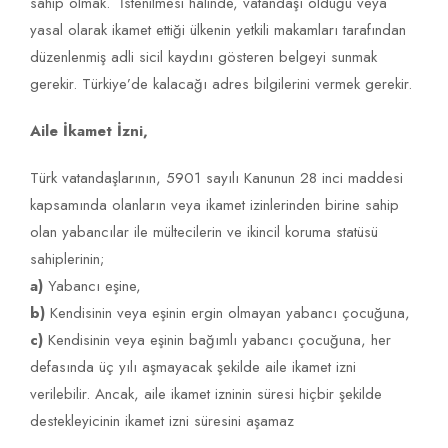
sahip olmak. İstenilmesi hâlinde, vatandaşı olduğu veya
yasal olarak ikamet ettiği ülkenin yetkili makamları tarafından
düzenlenmiş adli sicil kaydını gösteren belgeyi sunmak
gerekir. Türkiye’de kalacağı adres bilgilerini vermek gerekir.
Aile İkamet İzni,
Türk vatandaşlarının, 5901 sayılı Kanunun 28 inci maddesi
kapsamında olanların veya ikamet izinlerinden birine sahip
olan yabancılar ile mültecilerin ve ikincil koruma statüsü
sahiplerinin;
a)
Yabancı eşine,
b)
Kendisinin veya eşinin ergin olmayan yabancı çocuğuna,
c)
Kendisinin veya eşinin bağımlı yabancı çocuğuna, her
defasında üç yılı aşmayacak şekilde aile ikamet izni
verilebilir. Ancak, aile ikamet izninin süresi hiçbir şekilde
destekleyicinin ikamet izni süresini aşamaz