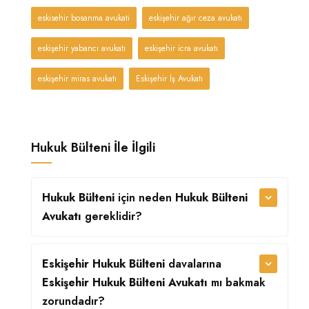
eskisehir bosanma avukati
eskişehir ağır ceza avukatı
eskişehir yabancı avukatı
eskişehir icra avukatı
eskişehir miras avukatı
Eskişehir İş Avukatı
Hukuk Bülteni İle İlgili
Hukuk Bülteni
için neden
Hukuk Bülteni
Avukatı
gereklidir?
Eskişehir Hukuk Bülteni
davalarına
Eskişehir Hukuk Bülteni Avukatı
mı bakmak
zorundadır?