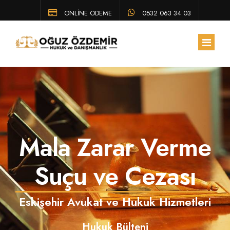
ONLİNE ÖDEME
0532 063 34 03
ANA SAYFA
HAKKIMIZDA
Mala Zarar Verme
EKIBIMIZ
ÇALIŞMA ALANLARIMIZ
Suçu ve Cezası
HUKUK BÜLTENI
Eskişehir Avukat ve Hukuk Hizmetleri
SSS
Hukuk Bülteni