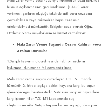
Mala zarar verme suçu nedeniyle hükmedilen ceza hakkında
hükmün açıklanmasının geri bırakılması (HAGB) kararı
verilmesi, şartların oluştuğu takdirde adli para cezasına
çevrilebilmesi veya hükmedilen hapis cezasının
ertelenebilmesi mümkündür. Eskişehir ceza avukatı Oğuz
Özdemir olarak müvekkillerimize hizmet vermekteyiz.
Mala Zarar Verme Suçunda Cezayı Kaldıran veya
Azaltan Durumlar
1.Sahipli hayvanın öldürülmesinde haklı bir nedenin
bulunması durumunda fail cezalandırılmaz.
Mala zarar verme suçunu düzenleyen TCK 151. madde
hükmünün 2. fıkrası açıkça sahipli hayvana karşı bu suçun
işlenebileceğini belirtmektedir. Neticeten sahipsiz hayvanlara
karşı işlenen fiiller TCK 151 kapsamında suç
oluşturmayacaktır. Sahipli hayvan bir süs köpeği, akvaryum