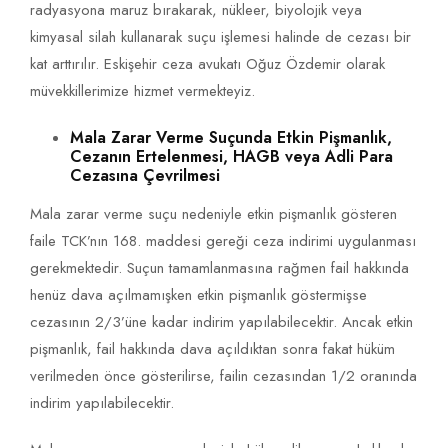
radyasyona maruz bırakarak, nükleer, biyolojik veya
kimyasal silah kullanarak suçu işlemesi halinde de cezası bir
kat arttırılır. Eskişehir ceza avukatı Oğuz Özdemir olarak
müvekkillerimize hizmet vermekteyiz.
Mala Zarar Verme Suçunda Etkin Pişmanlık,
Cezanın Ertelenmesi, HAGB veya Adli Para
Cezasına Çevrilmesi
Mala zarar verme suçu nedeniyle etkin pişmanlık gösteren
faile TCK’nın 168. maddesi gereği ceza indirimi uygulanması
gerekmektedir. Suçun tamamlanmasına rağmen fail hakkında
henüz dava açılmamışken etkin pişmanlık göstermişse
cezasının 2/3’üne kadar indirim yapılabilecektir. Ancak etkin
pişmanlık, fail hakkında dava açıldıktan sonra fakat hüküm
verilmeden önce gösterilirse, failin cezasından 1/2 oranında
indirim yapılabilecektir.