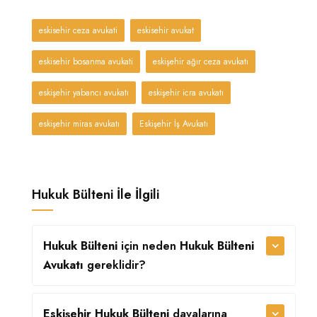
eskisehir ceza avukati
eskisehir avukat
eskisehir bosanma avukati
eskişehir ağır ceza avukatı
eskişehir yabancı avukatı
eskişehir icra avukatı
eskişehir miras avukatı
Eskişehir İş Avukatı
Hukuk Bülteni İle İlgili
Hukuk Bülteni
için neden
Hukuk Bülteni
Avukatı
gereklidir?
Eskişehir Hukuk Bülteni
davalarına