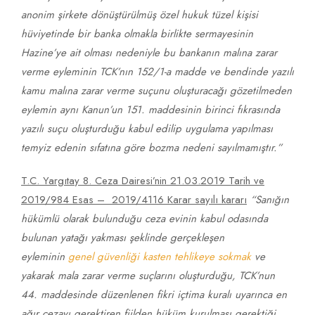
anonim şirkete dönüştürülmüş özel hukuk tüzel kişisi
hüviyetinde bir banka olmakla birlikte sermayesinin
Hazine’ye ait olması nedeniyle bu bankanın malına zarar
verme eyleminin TCK’nın 152/1-a madde ve bendinde yazılı
kamu malına zarar verme suçunu oluşturacağı gözetilmeden
eylemin aynı Kanun’un 151. madde­sinin birinci fıkrasında
yazılı suçu oluşturduğu kabul edilip uygulama yapılması
temyiz edenin sıfatına göre bozma nedeni sayılmamıştır.”
T.C. Yargıtay 8. Ceza Dairesi’nin 21.03.2019 Tarih ve
2019/984 Esas – 2019/4116 Karar sayılı kararı
“
Sanığın
hükümlü olarak bulunduğu ceza evinin kabul odasında
bulunan yatağı yakması şeklinde gerçekleşen
eyleminin
genel güvenliği kasten tehlikeye sokmak
ve
yakarak mala zarar verme suçlarını oluşturduğu, TCK’nun
44. maddesinde düzenlenen fikri içtima kuralı uyarınca en
ağır cezayı gerektiren fiilden hüküm kurulması gerektiği,