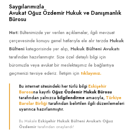
Saygılarımızla
Avukat Oğuz Özdemir Hukuk ve Danışmanlık
Bürosu
Not:
Bültenimizde yer verilen açıklamalar, ilgili mevzuat
çerçevesinde konuyu genel hatlarıyla ele alır tarzda
Hukuk
Bülteni
kategorisinde yer alıp,
Hukuk Bülteni Avukatı
tarafından hazırlanmıştır. Size özel detaylı bilgi için
büromuzla veya avukat bir meslektaşımız ile bağlantıya
geçmenizi tavsiye ederiz. İletişim için
tıklayınız.
Bu internet sitesindeki her türlü bilgi
Eskişehir
Barosu
na kayıtlı
Oğuz Özdemir Hukuk Bürosu
tarafından yalnızca
bilgilendirme
amacıyla,
Türkiye
Barolar Birliği
tarafından belirtilen ilgili düzenlemeleri
uyarınca hazırlanmıştır.
Bu Makale
Eskişehir Hukuk Bülteni Avukatı Oğuz
Özdemir
tarafından onaylandı!