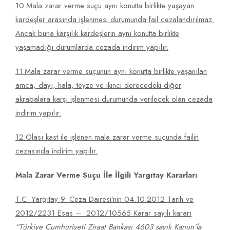
10.Mala zarar verme suçu aynı konutta birlikte yaşayan
kardeşler arasında işlenmesi durumunda fail cezalandırılmaz.
Ancak buna karşılık kardeşlerin aynı konutta birlikte
yaşamadığı durumlarda cezada indirim yapılır.
11.Mala zarar verme suçunun aynı konutta birlikte yaşanılan
amca, dayı, hala, teyze ve ikinci derecedeki diğer
akrabalara karşı işlenmesi durumunda verilecek olan cezada
indirim yapılır.
12.Olası kast ile işlenen mala zarar verme suçunda failin
cezasında indirim yapılır.
Mala Zarar Verme Suçu İle İlgili Yargıtay Kararları
T.C. Yargıtay 9. Ceza Dairesi’nin 04.10.2012 Tarih ve
2012/2231 Esas – 2012/10565 Karar sayılı kararı
“Türkiye Cumhuriyeti Ziraat Bankası 4603 sayılı Kanun’la