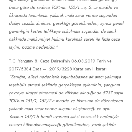
buna göre de sadece TCK’nun 152/1…a, 2…a madde ve
fıkrasında tanımlanan yakarak mala zarar verme suçundan
dolayı cezalandırılması gerektiği gözetilmeden, ayrıca genel
güvenliğin kasten tehlikeye sokulması suçundan da sanık
hakkında mahkumiyet hükmü kurulmak sureti ile fazla ceza
tayini, bozma nedenidir.”
T.C. Yargıtay 8. Ceza Dairesi’nin 06.03.2019 Tarih ve
2017/5384 Esas – 2019/3228 Karar sayılı kararı
“
Sanığın, ailevi nedenlerle kayınbabasına ait aracı yakmaya
teşebbüs etmesi şeklinde gerçekleşen eyleminin, yangının
çevreye sirayet etmemesi de dikkate alındığında 5237 sayılı
TCK’nun 151/1, 152/2-a madde ve fıkrasının da düzenlenen
yakarak mala zarar verme suçunu oluşturacağı ve aynı
Yasanın 167/1-b bendi uyarınca şahsi cezasızlık nedeniyle
cezaya hükmolunamayacağı gözetilmeden, yazılı şekilde