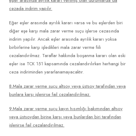
eşler arasında ayrılık kararı verilmiş olan durumlarda da
cezada indirim yapılır.
Eğer eşler arasında ayrılık kararı varsa ve bu eşlerden biri
diğer eşe karşı mala zarar verme suçu işlerse cezasında
indirim yapılır. Ancak eşler arasında ayrılık kararı yoksa
birbirlerine karşı işledikleri mala zarar verme fiili
cezalandırılmaz. Taraflar hakkında boşanma kararı olan eski
eşler ise TCK 151 kapsamında cezalandırılırken herhangi bir
ceza indiriminden yararlanamayacaktır.
8.Mala zarar verme suçu altsoy veya üstsoy tarafından veya
bunlara karşı işlenirse fail cezalandırılmaz.
9.Mala zarar verme suçu kayın hısımlığı bakımından altsoy
veya üstsoydan birine karşı veya bunlardan biri tarafından
işlenirse fail cezalandırılmaz.