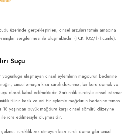
abilir
cudu üzerinde gerçekleştirilen, cinsel arzuları tatmin amacına
avranışlar sergilenmesi ile oluşmaktadır. (TCK 102/1-1.cümle).
dırı Suçu
li bir yoğunluğa ulaşmayan cinsel eylemlerin mağdurun bedenine
Örneğin, cinsel amaçla kısa süreli dokunma, bir kere öpmek vb.
 suçu olarak kabul edilmektedir. Sarkıntılık suretiyle cinsel istismar
ıntılık fiilinin kesik ve ani bir eylemle mağdurun bedenine temas
 ise 18 yaşından büyük mağdura karşı cinsel sömürü düzeyine
 ile icra edilmesiyle oluşmasıdır.
kme, süreklilik arz etmeyen kısa süreli öpme gibi cinsel