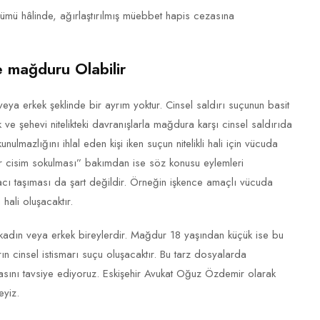
mü hâlinde, ağırlaştırılmış müebbet hapis cezasına
ve mağduru Olabilir
 veya erkek şeklinde bir ayrım yoktur. Cinsel saldırı suçunun basit
k ve şehevi nitelikteki davranışlarla mağdura karşı cinsel saldırıda
ulmazlığını ihlal eden kişi iken suçun nitelikli hali için vücuda
r cisim sokulması” bakımdan ise söz konusu eylemleri
amacı taşıması da şart değildir. Örneğin işkence amaçlı vücuda
hali oluşacaktır.
kadın veya erkek bireylerdir. Mağdur 18 yaşından küçük ise bu
cinsel istismarı suçu oluşacaktır. Bu tarz dosyalarda
asını tavsiye ediyoruz. Eskişehir Avukat Oğuz Özdemir olarak
eyiz.