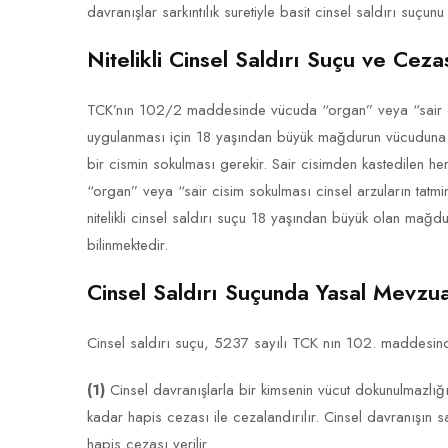
davranışlar sarkıntılık suretiyle basit cinsel saldırı suçunu 
Nitelikli Cinsel Saldırı Suçu ve Ceza
TCK’nın 102/2 maddesinde vücuda “organ” veya “sair cisi
uygulanması için 18 yaşından büyük mağdurun vücuduna r
bir cismin sokulması gerekir. Sair cisimden kastedilen her 
“organ” veya “sair cisim sokulması cinsel arzuların tatmin
nitelikli cinsel saldırı suçu 18 yaşından büyük olan mağd
bilinmektedir.
Cinsel Saldırı Suçunda Yasal Mevzu
Cinsel saldırı suçu, 5237 sayılı TCK nın 102. maddesin
(1)
Cinsel davranışlarla bir kimsenin vücut dokunulmazlığın
kadar hapis cezası ile cezalandırılır. Cinsel davranışın s
hapis cezası verilir.