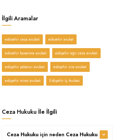
İlgili Aramalar
eskisehir ceza avukati
eskisehir avukat
eskisehir bosanma avukati
eskişehir ağır ceza avukatı
eskişehir yabancı avukatı
eskişehir icra avukatı
eskişehir miras avukatı
Eskişehir İş Avukatı
Ceza Hukuku İle İlgili
Ceza Hukuku
için neden
Ceza Hukuku