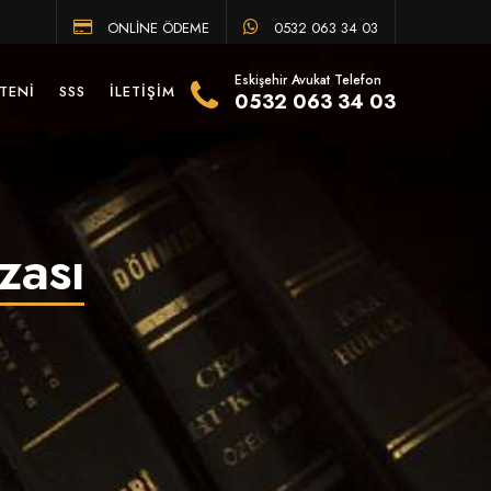
ONLİNE ÖDEME
0532 063 34 03
Eskişehir Avukat Telefon
TENI
SSS
İLETIŞIM
0532 063 34 03
zası