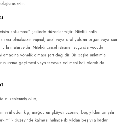
oluşturacaktır.
sı
m sokulması” şeklinde düzenlenmiştir. Nitelikli halin
ızası olmaksızın vajinal, anal veya oral yoldan organ veya sair
türlü mataryeldir. Nitelikli cinsel istismar suçunda vücuda
i amacına yönelik olması şart değildir. Bir başka anlatımla
urun ırzına geçilmesi veya tecavüz edilmesi hali olarak da
at
de düzenlenmiş olup;
ı ihlâl eden kişi, mağdurun şikâyeti üzerine, beş yıldan on yıla
arkıntılık düzeyinde kalması hâlinde iki yıldan beş yıla kadar