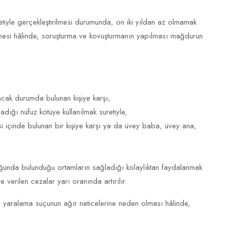
etiyle gerçekleştirilmesi durumunda, on iki yıldan az olmamak
enmesi hâlinde, soruşturma ve kovuşturmanın yapılması mağdurun
ak durumda bulunan kişiye karşı,
adığı nüfuz kötüye kullanılmak suretiyle,
si içinde bulunan bir kişiye karşı ya da üvey baba, üvey ana,
uğunda bulunduğu ortamların sağladığı kolaylıktan faydalanmak
e verilen cezalar yarı oranında artırılır.
en yaralama suçunun ağır neticelerine neden olması hâlinde,