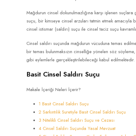
Mağdurun cinsel dokunulmazlığına karşı işlenen suçlara gen
suçu, bir kimseye cinsel arzuları tatmin etmek amacıyla bi
cinsel istismar (saldırı) suçu ile cinsel taciz suçu kavramlar
Cinsel saldırı suçunda mağdurun vücuduna temas edilmes
bir temas bulunmaksızın cinselliğe yönelen söz söyleme, ö
gibi eylemlerle gerçekleştirilebileceği kabul edilmektedir.
Basit Cinsel Saldırı Suçu
Makale İçeriği Neleri İçerir?
1 Basit Cinsel Saldırı Suçu
2 Sarkıntılık Suretiyle Basit Cinsel Saldırı Suçu
3 Nitelikli Cinsel Saldırı Suçu ve Cezası
4 Cinsel Saldırı Suçunda Yasal Mevzuat