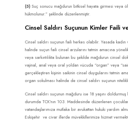
(5)
Suç sonucu mağdurun bitkisel hayata girmesi veya ölü
hükmolunur.” şeklinde düzenlenmiştir.
Cinsel Saldırı Suçunun Kimler Faili 
Cinsel saldırı suçunun faili herkes olabilir. Yasada kadın
halinde suçun faili cinsel arzularını tatmin amacına yöneli
veya sarkıntılıkta bulunan bu şekilde mağdurun cinsel dokun
vajinal, anal veya oral yoldan vücuda “organ” veya “sai
gerçekleştiren kişinin saikinin cinsel duygularını tatmin 
organ sokulması halinde de cinsel saldırı suçunun nitelikli 
Cinsel saldırı suçunun mağduru ise 18 yaşını doldurmuş 
durumda TCK’nın 103. Maddesinde düzenlenen çocukların 
vatandaşlarımıza mutlaka bir avukattan hukuki yardım alm
Eskişehir ve civar illerde müvekkillerimize hizmet vermekt