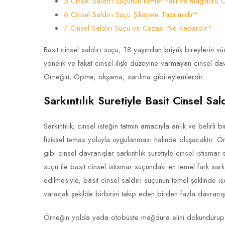
5 Cinsel Saldırı Suçunun Kimler Faili ve mağduru Ol
6 Cinsel Saldırı Suçu Şikayete Tabi midir?
7 Cinsel Saldırı Suçu ve Cezası Ne Kadardır?
Basit cinsel saldırı suçu, 18 yaşından büyük bireylerin vü
yönelik ve fakat cinsel ilişki düzeyine varmayan cinsel d
Örneğin; Öpme, okşama, sarılma gibi eylemlerdir.
Sarkıntılık Suretiyle Basit Cinsel Sal
Sarkıntılık; cinsel isteğin tatmin amacıyla anlık ve belir
fiziksel temas yoluyla uygulanması halinde oluşacaktır. 
gibi cinsel davranışlar sarkıntılık suretiyle cinsel istismar
suçu ile basit cinsel istismar suçundaki en temel fark sark
edilmesiyle, basit cinsel saldırı suçunun temel şeklinde
varacak şekilde birbirini takip eden birden fazla davranış
Örneğin yolda yada otobüste mağdura elini dokundurup çe