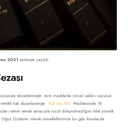
tos 2021
tarihinde yazıldı.
Cezası
anununda düzenlenmiştir. Anılı maddede cinsel saldırı suçunun
itelikli hali düzenlenmiştir.
TCK nın 102.
Maddesinde 18
zuları tatmin etmek amacıyla vücut dokunulmazlığını ihlal yönelik
tı Oğuz Özdemir olarak müvekkillerimize bu gibi konularda