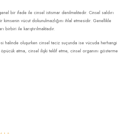
el bir ifade ile cinsel istismar denilmektedir. Cinsel saldırı
r kimsenin vücut dokunulmazlığını ihlal etmesidir. Genellikle
ı birbiri ile karıştırılmaktadır.
i halinde oluşurken cinsel taciz suçunda ise vücuda herhangi
pücük atma, cinsel ilişki teklif etme, cinsel organını gösterme