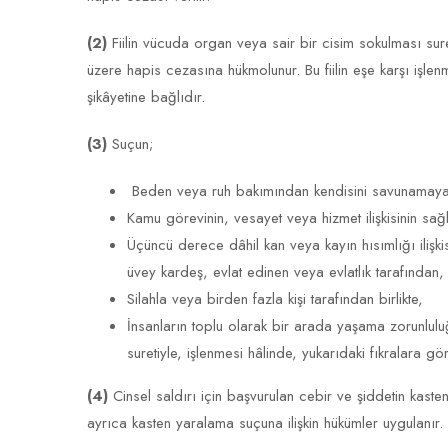
(2)
Fiilin vücuda organ veya sair bir cisim sokulması sur
üzere hapis cezasına hükmolunur. Bu fiilin eşe karşı işl
şikâyetine bağlıdır.
(3)
Suçun;
Beden veya ruh bakımından kendisini savunamayac
Kamu görevinin, vesayet veya hizmet ilişkisinin sağl
Üçüncü derece dâhil kan veya kayın hısımlığı ilişki
üvey kardeş, evlat edinen veya evlatlık tarafından,
Silahla veya birden fazla kişi tarafından birlikte,
İnsanların toplu olarak bir arada yaşama zorunlul
suretiyle, işlenmesi hâlinde, yukarıdaki fıkralara gör
(4)
Cinsel saldırı için başvurulan cebir ve şiddetin kast
ayrıca kasten yaralama suçuna ilişkin hükümler uygulanır.