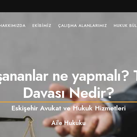
HAKKIMIZDA
EKIBIMIZ
ÇALIŞMA ALANLARIMIZ
HUKUK BÜL
şananlar ne yapmalı? 
Davası Nedir?
Eskişehir Avukat ve Hukuk Hizmetleri
Aile Hukuku