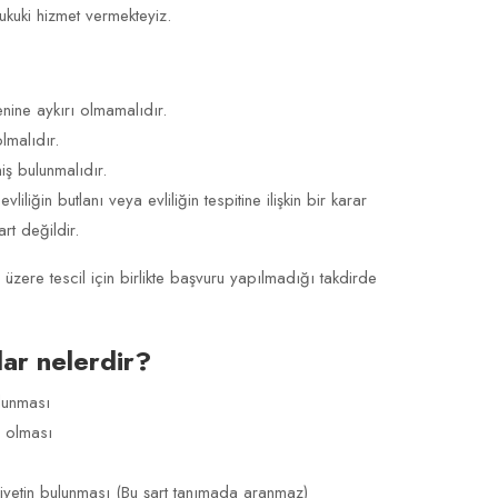
kuki hizmet vermekteyiz.
ine aykırı olmamalıdır.
olmalıdır.
miş bulunmalıdır.
liğin butlanı veya evliliğin tespitine ilişkin bir karar
rt değildir.
zere tescil için birlikte başvuru yapılmadığı takdirde
lar nelerdir?
lunması
n olması
liyetin bulunması (Bu şart tanımada aranmaz)