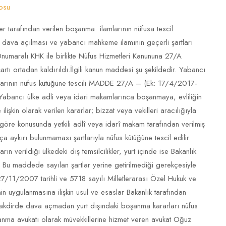
osu
tarafından verilen boşanma ilamlarının nüfusa tescil
e dava açılması ve yabancı mahkeme ilamının geçerli şartları
numaralı KHK ile birlikte Nüfus Hizmetleri Kanununa 27/A
ı ortadan kaldırıldı.İlgili kanun maddesi şu şekildedir. Yabancı
rlarının nüfus kütüğüne tescili MADDE 27/A – (Ek: 17/4/2017-
ancı ülke adli veya idari makamlarınca boşanmaya, evliliğin
lişkin olarak verilen kararlar; bizzat veya vekilleri aracılığıyla
na göre konusunda yetkili adlî veya idarî makam tarafından verilmiş
 aykırı bulunmaması şartlarıyla nüfus kütüğüne tescil edilir.
ın verildiği ülkedeki dış temsilcilikler, yurt içinde ise Bakanlık
r. Bu maddede sayılan şartlar yerine getirilmediği gerekçesiyle
 27/11/2007 tarihli ve 5718 sayılı Milletlerarası Özel Hukuk ve
 uygulanmasına ilişkin usul ve esaslar Bakanlık tarafından
ı takdirde dava açmadan yurt dışındaki boşanma kararları nüfus
oşanma avukatı olarak müvekkillerine hizmet veren avukat Oğuz