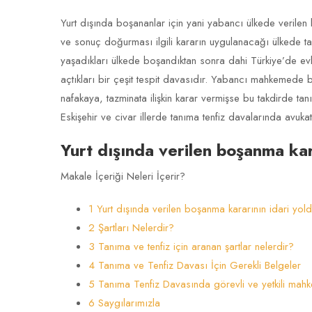
Yurt dışında boşananlar için yani yabancı ülkede verilen
ve sonuç doğurması ilgili kararın uygulanacağı ülkede ta
yaşadıkları ülkede boşandıktan sonra dahi Türkiye’de evli
açtıkları bir çeşit tespit davasıdır. Yabancı mahkemed
nafakaya, tazminata ilişkin karar vermişse bu takdirde ta
Eskişehir ve civar illerde tanıma tenfiz davalarında avuka
Yurt dışında verilen boşanma kar
Makale İçeriği Neleri İçerir?
1 Yurt dışında verilen boşanma kararının idari yol
2 Şartları Nelerdir?
3 Tanıma ve tenfiz için aranan şartlar nelerdir?
4 Tanıma ve Tenfiz Davası İçin Gerekli Belgeler
5 Tanıma Tenfiz Davasında görevli ve yetkili mah
6 Saygılarımızla