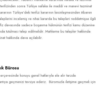
tenfizinden sonra Türkiye nafaka ile maddi ve manevi tazminat
ararının Türkiye’deki tenfizi kararının kesinleşmesinden itibaren
plerini incelemiş ve nihai kararda bu talepleri reddetmişse ilgili
tenfiz davasında sadece boşanma hükmünün tenfizi kamu düzenine
dışında tutulması talep edilmelidir. Mahkeme bu talepler hakkında
inat hakkında dava açılabilir.
ık Bürosu
çerçevesinde konuyu genel hatlarıyla ele alır tarzda
ğlantıya geçmenizi tavsiye ederiz. Büromuzla iletişime geçmek için