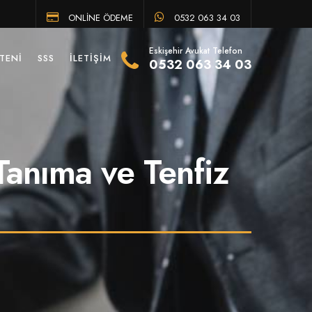
ONLİNE ÖDEME
0532 063 34 03
Eskişehir Avukat Telefon
TENI
SSS
İLETIŞIM
0532 063 34 03
Tanıma ve Tenfiz