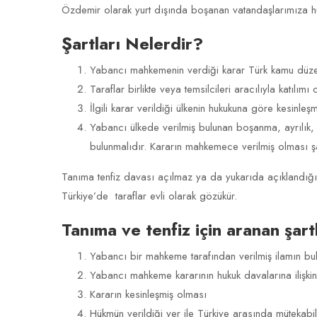
Özdemir olarak yurt dışında boşanan vatandaşlarımıza hu
Şartları Nelerdir?
Yabancı mahkemenin verdiği karar Türk kamu düzen
Taraflar birlikte veya temsilcileri aracılıyla katılımı 
İlgili karar verildiği ülkenin hukukuna göre kesinleş
Yabancı ülkede verilmiş bulunan boşanma, ayrılık, evli
bulunmalıdır. Kararın mahkemece verilmiş olması şa
Tanıma tenfiz davası açılmaz ya da yukarıda açıklandığı ü
Türkiye’de taraflar evli olarak gözükür.
Tanıma ve tenfiz için aranan şart
Yabancı bir mahkeme tarafından verilmiş ilamın bu
Yabancı mahkeme kararının hukuk davalarına ilişki
Kararın kesinleşmiş olması
Hükmün verildiği yer ile Türkiye arasında mütekabi