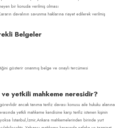
meyen bir konuda verilmiş olması
arın davalının savunma haklarına riayet edilerek verilmiş
ekli Belgeler
tiğini gösterir onanmış belge ve onaylı tercümesi
 ve yetkili mahkeme neresidir?
revlidir ancak tanıma tenfiz davası konusu aile hukuku alanına
sında yetkili mahkeme kendisine karşı tenfiz istenen kişinin
yoksa İstanbul,İzmir,Ankara mahkemelerinden birinde yurt
açılabilecektir. Yabancı mahkeme kararında nafaka ve tazminat