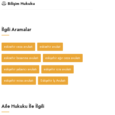
Bilişim Hukuku
İlgili Aramalar
eskisehir ceza avukati
eskisehir avukat
eskisehir bosanma avukati
eskişehir ağır ceza avukatı
eskişehir yabancı avukatı
eskişehir icra avukatı
eskişehir miras avukatı
Eskişehir İş Avukatı
Aile Hukuku İle İlgili