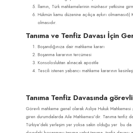
İlamın, Türk mahkemelerinin münhasır yetkisine gir
Hükmün kamu düzenine açıkça aykırı olmaması6) Kar
olmasıdır.
Tanıma ve Tenfiz Davası İçin Ger
Boşandığınıza dair mahkeme kararı
Boşanma kararının tercümesi
Konsolosluktan alınacak apostile
Tescili istenen yabancı mahkeme kararının kesinleş
Tanıma Tenfiz Davasında görevli
Görevli mahkeme genel olarak Asliye Hukuk Mahkemesi gö
giren durumdalarda Aile Mahkemesi’dir. Tanıma tenfiz dava
Türkiye’deki yerleşim yer yoksa sakin olduğu yer bu da 
dışındaki boşanmayı tanıma yahut tanıma -tenfiz davası 