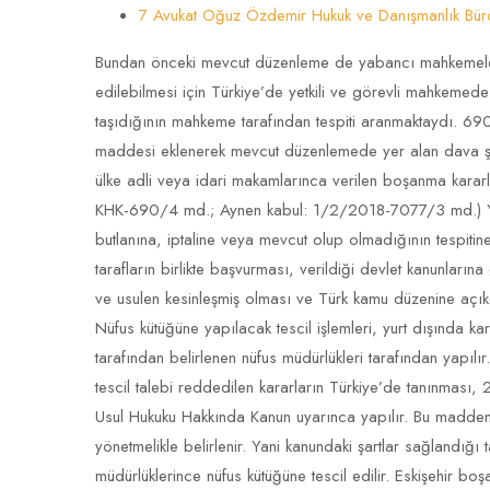
7 Avukat Oğuz Özdemir Hukuk ve Danışmanlık Bür
Bundan önceki mevcut düzenleme de yabancı mahkemeler 
edilebilmesi için Türkiye’de yetkili ve görevli mahkemed
taşıdığının mahkeme tarafından tespiti aranmaktaydı. 690
maddesi eklenerek mevcut düzenlemede yer alan dava şart
ülke adli veya idari makamlarınca verilen boşanma kara
KHK-690/4 md.; Aynen kabul: 1/2/2018-7077/3 md.) Yab
butlanına, iptaline veya mevcut olup olmadığının tespitine i
tarafların birlikte başvurması, verildiği devlet kanunları
ve usulen kesinleşmiş olması ve Türk kamu düzenine açıkça
Nüfus kütüğüne yapılacak tescil işlemleri, yurt dışında karar
tarafından belirlenen nüfus müdürlükleri tarafından yapılı
tescil talebi reddedilen kararların Türkiye’de tanınması,
Usul Hukuku Hakkında Kanun uyarınca yapılır. Bu maddenin
yönetmelikle belirlenir. Yani kanundaki şartlar sağlandığ
müdürlüklerince nüfus kütüğüne tescil edilir. Eskişehir b