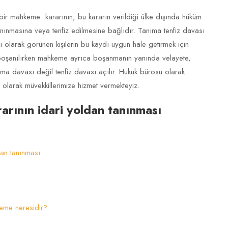
 bir mahkeme kararının, bu kararın verildiği ülke dışında hüküm
nınmasına veya tenfiz edilmesine bağlıdır. Tanıma tenfiz davası
 olarak görünen kişilerin bu kaydı uygun hale getirmek için
e boşanılırken mahkeme ayrıca boşanmanın yanında velayete,
nıma davası değil tenfiz davası açılır. Hukuk bürosu olarak
t olarak müvekkillerimize hizmet vermekteyiz.
arının idari yoldan tanınması
dan tanınması
keme neresidir?