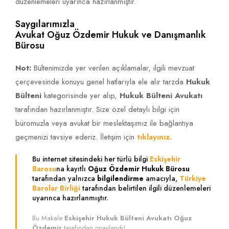
düzenlemeleri uyarınca hazırlanmıştır.
Saygılarımızla
Avukat Oğuz Özdemir Hukuk ve Danışmanlık
Bürosu
Not:
Bültenimizde yer verilen açıklamalar, ilgili mevzuat
çerçevesinde konuyu genel hatlarıyla ele alır tarzda
Hukuk
Bülteni
kategorisinde yer alıp,
Hukuk Bülteni Avukatı
tarafından hazırlanmıştır. Size özel detaylı bilgi için
büromuzla veya avukat bir meslektaşımız ile bağlantıya
geçmenizi tavsiye ederiz. İletişim için
tıklayınız.
Bu internet sitesindeki her türlü bilgi
Eskişehir
Barosu
na kayıtlı
Oğuz Özdemir Hukuk Bürosu
tarafından yalnızca
bilgilendirme
amacıyla,
Türkiye
Barolar Birliği
tarafından belirtilen ilgili düzenlemeleri
uyarınca hazırlanmıştır.
Bu Makale
Eskişehir Hukuk Bülteni Avukatı Oğuz
Özdemir
tarafından onaylandı!