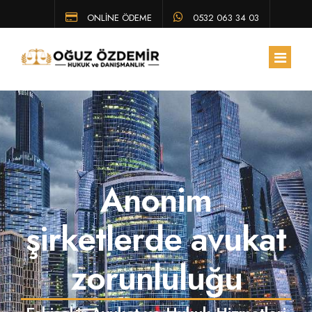
ONLİNE ÖDEME
0532 063 34 03
ANA SAYFA
HAKKIMIZDA
Anonim
EKIBIMIZ
ÇALIŞMA ALANLARIMIZ
şirketlerde avukat
HUKUK BÜLTENI
zorunluluğu
SSS