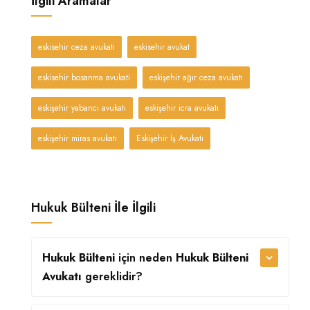
İlgili Aramalar
eskisehir ceza avukati
eskisehir avukat
eskisehir bosanma avukati
eskişehir ağır ceza avukatı
eskişehir yabancı avukatı
eskişehir icra avukatı
eskişehir miras avukatı
Eskişehir İş Avukatı
Hukuk Bülteni İle İlgili
Hukuk Bülteni
için neden
Hukuk Bülteni
Avukatı
gereklidir?