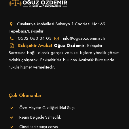
Cumhuriye Mahallesi Sakarya 1 Caddesi No: 69
Tepebaşı/Eskişehir
0532 063 34 03
info@oguzozdemir.av.tr
Eskişehir Avukat
Oğuz Özdemir
, Eskişehir
Barosuna bağlı olarak gerçek ve tüzel kişilere yönelik çözüm
odaklı çalışarak, Eskişehir’de bulunan Avukatlık Bürosunda
hukuki hizmet vermektedir.
Çok Okunanlar
Özel Hayatın Gizliliğini İhlal Suçu
Resmi Belgede Sahtecilik
Cinsel taciz suçu cezası