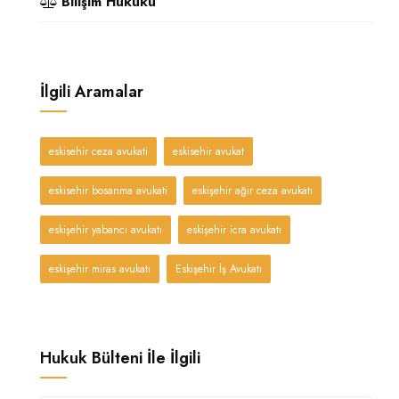
Bilişim Hukuku
İlgili Aramalar
eskisehir ceza avukati
eskisehir avukat
eskisehir bosanma avukati
eskişehir ağır ceza avukatı
eskişehir yabancı avukatı
eskişehir icra avukatı
eskişehir miras avukatı
Eskişehir İş Avukatı
Hukuk Bülteni İle İlgili