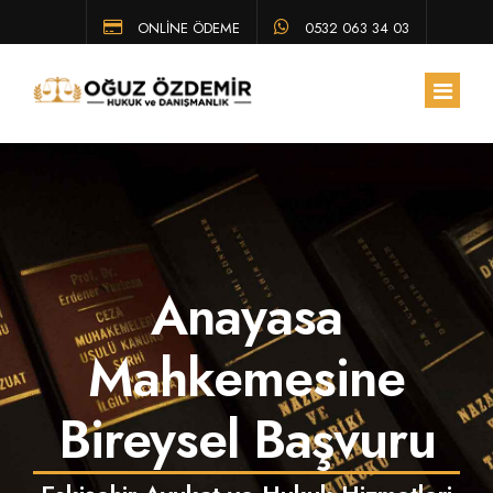
ONLİNE ÖDEME
0532 063 34 03
ANA SAYFA
HAKKIMIZDA
Anayasa
EKIBIMIZ
ÇALIŞMA ALANLARIMIZ
Mahkemesine
HUKUK BÜLTENI
Bireysel Başvuru
SSS