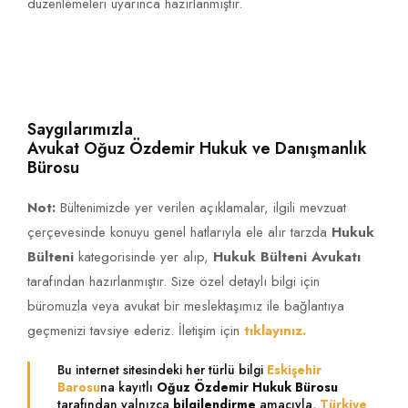
düzenlemeleri uyarınca hazırlanmıştır.
Saygılarımızla
Avukat Oğuz Özdemir Hukuk ve Danışmanlık
Bürosu
Not:
Bültenimizde yer verilen açıklamalar, ilgili mevzuat
çerçevesinde konuyu genel hatlarıyla ele alır tarzda
Hukuk
Bülteni
kategorisinde yer alıp,
Hukuk Bülteni Avukatı
tarafından hazırlanmıştır. Size özel detaylı bilgi için
büromuzla veya avukat bir meslektaşımız ile bağlantıya
geçmenizi tavsiye ederiz. İletişim için
tıklayınız.
Bu internet sitesindeki her türlü bilgi
Eskişehir
Barosu
na kayıtlı
Oğuz Özdemir Hukuk Bürosu
tarafından yalnızca
bilgilendirme
amacıyla,
Türkiye