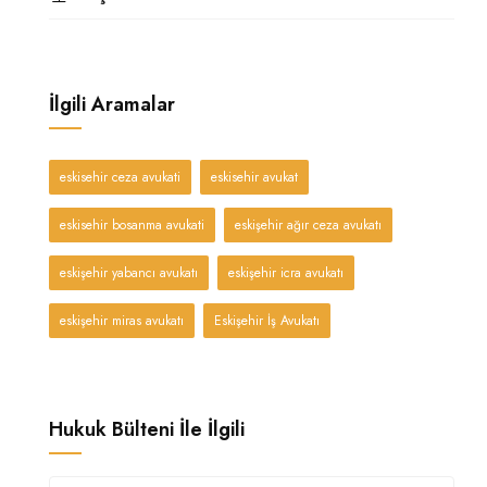
İlgili Aramalar
eskisehir ceza avukati
eskisehir avukat
eskisehir bosanma avukati
eskişehir ağır ceza avukatı
eskişehir yabancı avukatı
eskişehir icra avukatı
eskişehir miras avukatı
Eskişehir İş Avukatı
Hukuk Bülteni İle İlgili