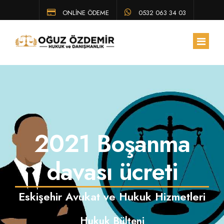
ONLİNE ÖDEME
0532 063 34 03
ANA SAYFA
HAKKIMIZDA
2021 Boşanma
EKIBIMIZ
ÇALIŞMA ALANLARIMIZ
davası ücreti
HUKUK BÜLTENI
Eskişehir Avukat ve Hukuk Hizmetleri
SSS
Hukuk Bülteni