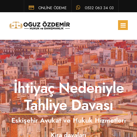
ONLİNE ÖDEME
0532 063 34 03
ANA SAYFA
HAKKIMIZDA
İhtiyaç Nedeniyle
EKIBIMIZ
ÇALIŞMA ALANLARIMIZ
Tahliye Davası
HUKUK BÜLTENI
Eskişehir Avukat ve Hukuk Hizmetleri
SSS
Kira davaları