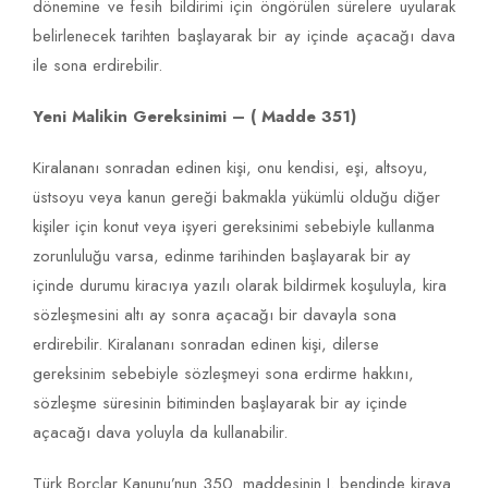
dönemine ve fesih bildirimi için öngörülen sürelere uyularak
belirlenecek tarihten başlayarak bir ay içinde açacağı dava
ile sona erdirebilir.
Yeni Malikin Gereksinimi – ( Madde 351)
Kiralananı sonradan edinen kişi, onu kendisi, eşi, altsoyu,
üstsoyu veya kanun gereği bakmakla yükümlü olduğu diğer
kişiler için konut veya işyeri gereksinimi sebebiyle kullanma
zorunluluğu varsa, edinme tarihinden başlayarak bir ay
içinde durumu kiracıya yazılı olarak bildirmek koşuluyla, kira
sözleşmesini altı ay sonra açacağı bir davayla sona
erdirebilir. Kiralananı sonradan edinen kişi, dilerse
gereksinim sebebiyle sözleşmeyi sona erdirme hakkını,
sözleşme süresinin bitiminden başlayarak bir ay içinde
açacağı dava yoluyla da kullanabilir.
Türk Borçlar Kanunu’nun 350. maddesinin I. bendinde kiraya