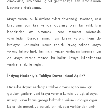
olmaksızın, kiralananı üç yıl geçmedikçe eski kiracısından
başkasına kiralayamaz.
Kiraya veren, bu hükümlere aykırı davrandığı takdirde, eski
kiracısına son kira yılında ödenmiş olan bir yıllık kira
bedelinden az olmamak üzere tazminat ödemekle
yükümlüdür. Burada amaç hem kiraya vereni, hem de
kiralayanı korumaktır. Kanun zorunlu ihtiyaç halinde kiraya
verene tahliye hakkı tanımıştır. Ancak kiralayanı korumak için
de kiraya verene tanınan bu hakkın kötüye kullanılmasını
yaptırıma tabi tutmuştur.
İhtiyaç Nedeniyle Tahliye Davası Nasıl Açılır?
Öncelikle ihtiyaç nedeniyle tahliye davası açabilmek için
gereken şartların yani kiraya verenin kendisi ve eşi, altsoyu,
üstsoyu veya kanun gereği bakmakla yükümlü olduğu diğer
kişiler için gerçek ve zorunlu bir ihtiyacın varlığından emin