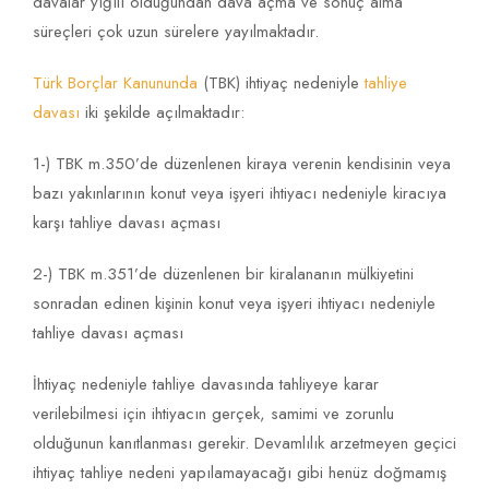
davalar yığılı olduğundan dava açma ve sonuç alma
süreçleri çok uzun sürelere yayılmaktadır.
Türk Borçlar Kanununda
(TBK) ihtiyaç nedeniyle
tahliye
davası
iki şekilde açılmaktadır:
1-) TBK m.350’de düzenlenen kiraya verenin kendisinin veya
bazı yakınlarının konut veya işyeri ihtiyacı nedeniyle kiracıya
karşı tahliye davası açması
2-) TBK m.351’de düzenlenen bir kiralananın mülkiyetini
sonradan edinen kişinin konut veya işyeri ihtiyacı nedeniyle
tahliye davası açması
İhtiyaç nedeniyle tahliye davasında tahliyeye karar
verilebilmesi için ihtiyacın gerçek, samimi ve zorunlu
olduğunun kanıtlanması gerekir. Devamlılık arzetmeyen geçici
ihtiyaç tahliye nedeni yapılamayacağı gibi henüz doğmamış