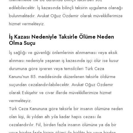
edilebilecektir. İş kazasında bilinçli taksirin uygulama olanağı
bulunmaktadır. Avukat Oğuz Özdemir olarak müvekkillerimize
hizmet vermekteyiz.
İş Kazası Nedeniyle Taksirle Ölüme Neden
Olma Suçu
İş sağlığı ve güvenliği önlemlerinin alınmaması veya eksik
alınması nedeniyle yaşanan iş kazasında işçi ölür ise kusur
durumuna göre işveren veya temsilcileri Türk Ceza
Kanunu’nun 85. maddesinde düzenlenen taksirle öldürme
suçundan cezalandırılabilecektir. Avukat Oğuz Özdemir
olarak Eskişehir ve civar illerde müvekkillerimize hizmet
vermekteyiz.
Türk Ceza Kanununa göre taksirle bir insanın ölümüne neden
olan kişi, iki yıldan altı yıla kadar hapis cezası ile
cezalandırılır. Fiil, birden fazla insanın ölümüne ya da bir
veya birden fazla kişinin ölümü ile birlikte bir veya birden