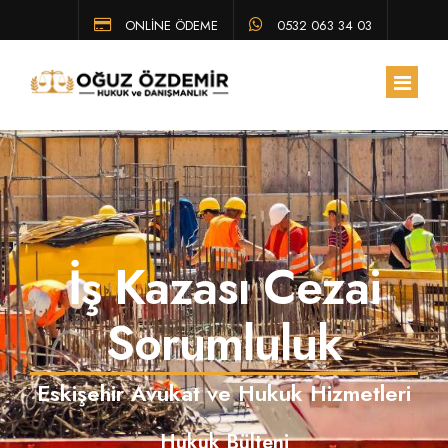
ONLİNE ÖDEME
0532 063 34 03
ANA SAYFA
HAKKIMIZDA
İş Kazası Cezai
EKIBIMIZ
ÇALIŞMA ALANLARIMIZ
Sorumluluk
HUKUK BÜLTENI
Eskişehir Avukat ve Hukuk Hizmetleri
SSS
Hukuk Bülteni