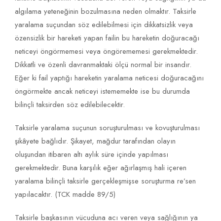
algılama yeteneğinin bozulmasına neden olmaktır. Taksirle
yaralama suçundan söz edilebilmesi için dikkatsizlik veya
özensizlik bir hareketi yapan failin bu hareketin doğuracağı
neticeyi öngörmemesi veya öngörememesi gerekmektedir.
Dikkatli ve özenli davranmaktaki ölçü normal bir insandır.
Eğer ki fail yaptığı hareketin yaralama neticesi doğuracağını
öngörmekte ancak neticeyi istememekte ise bu durumda
bilinçli taksirden söz edilebilecektir.
Taksirle yaralama suçunun soruşturulması ve kovuşturulması
şikâyete bağlıdır. Şikayet, mağdur tarafından olayın
oluşundan itibaren altı aylık süre içinde yapılması
gerekmektedir. Buna karşılık eğer ağırlaşmış hali içeren
yaralama bilinçli taksirle gerçekleşmişse soruşturma re’sen
yapılacaktır. (TCK madde 89/5)
Taksirle başkasının vücuduna acı veren veya sağlığının ya