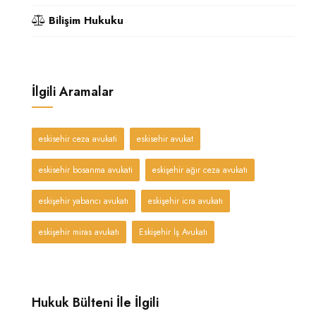
Bilişim Hukuku
İlgili Aramalar
eskisehir ceza avukati
eskisehir avukat
eskisehir bosanma avukati
eskişehir ağır ceza avukatı
eskişehir yabancı avukatı
eskişehir icra avukatı
eskişehir miras avukatı
Eskişehir İş Avukatı
Hukuk Bülteni İle İlgili