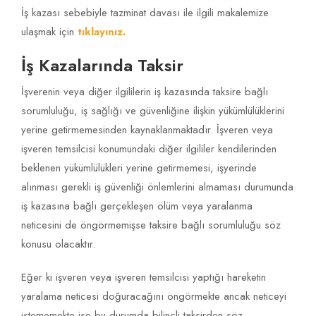
İş kazası sebebiyle tazminat davası ile ilgili makalemize
ulaşmak için
tıklayınız.
İş Kazalarında Taksir
İşverenin veya diğer ilgililerin iş kazasında taksire bağlı
sorumluluğu, iş sağlığı ve güvenliğine ilişkin yükümlülüklerini
yerine getirmemesinden kaynaklanmaktadır. İşveren veya
işveren temsilcisi konumundaki diğer ilgililer kendilerinden
beklenen yükümlülükleri yerine getirmemesi, işyerinde
alınması gerekli iş güvenliği önlemlerini almaması durumunda
iş kazasına bağlı gerçekleşen ölüm veya yaralanma
neticesini de öngörmemişse taksire bağlı sorumluluğu söz
konusu olacaktır.
Eğer ki işveren veya işveren temsilcisi yaptığı hareketin
yaralama neticesi doğuracağını öngörmekte ancak neticeyi
istememekte ise bu durumda bilinçli taksirden söz