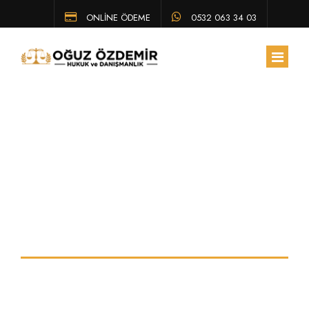
ONLİNE ÖDEME
0532 063 34 03
ANA SAYFA
HAKKIMIZDA
Ceza kanuna göre
EKIBIMIZ
ÇALIŞMA ALANLARIMIZ
neler silah sayılır
HUKUK BÜLTENI
Eskişehir Avukat ve Hukuk Hizmetleri
SSS