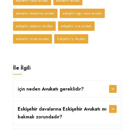
eskisehir ceza avukati
eskisehir avukat
eskisehir bosanma avukati
eskişehir ağır ceza avukatı
eskişehir yabancı avukatı
eskişehir icra avukatı
eskişehir miras avukatı
Eskişehir İş Avukatı
İle İlgili
için neden
Avukatı
gereklidir?
Eskişehir
davalarına
Eskişehir Avukatı
mı
bakmak zorundadır?