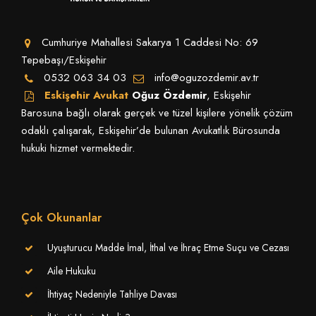
Cumhuriye Mahallesi Sakarya 1 Caddesi No: 69
Tepebaşı/Eskişehir
0532 063 34 03
info@oguzozdemir.av.tr
Eskişehir Avukat
Oğuz Özdemir
, Eskişehir
Barosuna bağlı olarak gerçek ve tüzel kişilere yönelik çözüm
odaklı çalışarak, Eskişehir’de bulunan Avukatlık Bürosunda
hukuki hizmet vermektedir.
Çok Okunanlar
Uyuşturucu Madde İmal, İthal ve İhraç Etme Suçu ve Cezası
Aile Hukuku
İhtiyaç Nedeniyle Tahliye Davası