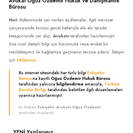
Avukat Oğuz Özdemir Hukuk ve Danışmanlık
Bürosu
Not:
Bültenimizde yer verilen açıklamalar, ilgili mevzuat
çerçevesinde konuyu genel hatlarıyla ele alır tarzda
kategorisinde yer alıp,
Avukatı
tarafından hazırlanmıştır.
Size özel detaylı bilgi için büromuzla veya avukat bir
meslektaşımız ile bağlantıya geçmenizi tavsiye ederiz. İletişim
için
tıklayınız.
Bu internet sitesindeki her türlü bilgi
Eskişehir
Barosu
na kayıtlı
Oğuz Özdemir Hukuk Bürosu
tarafından yalnızca
bilgilendirme
amacıyla,
Türkiye
Barolar Birliği
tarafından belirtilen ilgili düzenlemeleri
uyarınca hazırlanmıştır.
Bu Makale
Eskişehir Avukatı Oğuz Özdemir
tarafından onaylandı!
YENİ
Yazılarımız