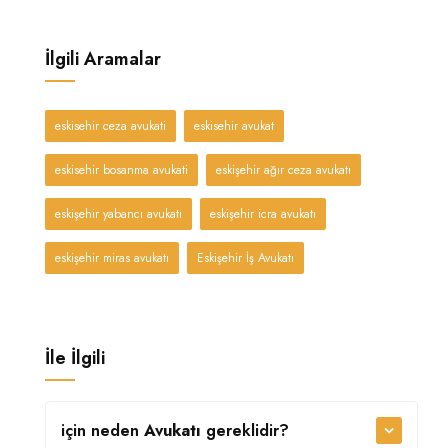
İlgili Aramalar
eskisehir ceza avukati
eskisehir avukat
eskisehir bosanma avukati
eskişehir ağır ceza avukatı
eskişehir yabancı avukatı
eskişehir icra avukatı
eskişehir miras avukatı
Eskişehir İş Avukatı
İle İlgili
için neden
Avukatı
gereklidir?