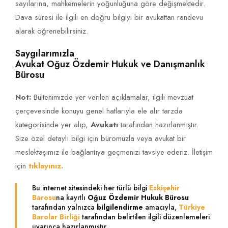
sayılarına, mahkemelerin yoğunluğuna göre değişmektedir.
Dava süresi ile ilgili en doğru bilgiyi bir avukattan randevu
alarak öğrenebilirsiniz.
Saygılarımızla
Avukat Oğuz Özdemir Hukuk ve Danışmanlık
Bürosu
Not:
Bültenimizde yer verilen açıklamalar, ilgili mevzuat
çerçevesinde konuyu genel hatlarıyla ele alır tarzda
kategorisinde yer alıp,
Avukatı
tarafından hazırlanmıştır.
Size özel detaylı bilgi için büromuzla veya avukat bir
meslektaşımız ile bağlantıya geçmenizi tavsiye ederiz. İletişim
için
tıklayınız.
Bu internet sitesindeki her türlü bilgi
Eskişehir
Barosu
na kayıtlı
Oğuz Özdemir Hukuk Bürosu
tarafından yalnızca
bilgilendirme
amacıyla,
Türkiye
Barolar Birliği
tarafından belirtilen ilgili düzenlemeleri
uyarınca hazırlanmıştır.