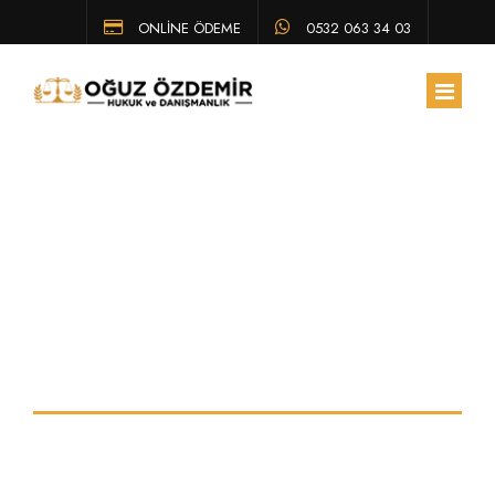
ONLİNE ÖDEME
0532 063 34 03
ANA SAYFA
HAKKIMIZDA
Davalar ne kadar
EKIBIMIZ
ÇALIŞMA ALANLARIMIZ
sürmektedir ?
HUKUK BÜLTENI
Eskişehir Avukat ve Hukuk Hizmetleri
SSS