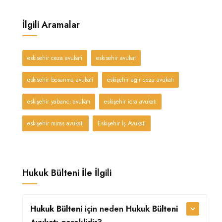
İlgili Aramalar
eskisehir ceza avukati
eskisehir avukat
eskisehir bosanma avukati
eskişehir ağır ceza avukatı
eskişehir yabancı avukatı
eskişehir icra avukatı
eskişehir miras avukatı
Eskişehir İş Avukatı
Hukuk Bülteni İle İlgili
Hukuk Bülteni
için neden
Hukuk Bülteni