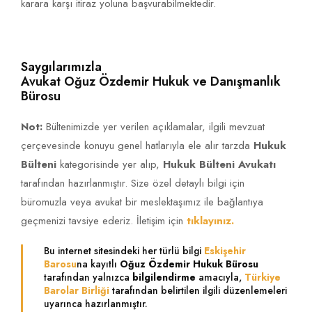
karara karşı itiraz yoluna başvurabilmektedir.
Saygılarımızla
Avukat Oğuz Özdemir Hukuk ve Danışmanlık
Bürosu
Not:
Bültenimizde yer verilen açıklamalar, ilgili mevzuat
çerçevesinde konuyu genel hatlarıyla ele alır tarzda
Hukuk
Bülteni
kategorisinde yer alıp,
Hukuk Bülteni Avukatı
tarafından hazırlanmıştır. Size özel detaylı bilgi için
büromuzla veya avukat bir meslektaşımız ile bağlantıya
geçmenizi tavsiye ederiz. İletişim için
tıklayınız.
Bu internet sitesindeki her türlü bilgi
Eskişehir
Barosu
na kayıtlı
Oğuz Özdemir Hukuk Bürosu
tarafından yalnızca
bilgilendirme
amacıyla,
Türkiye
Barolar Birliği
tarafından belirtilen ilgili düzenlemeleri
uyarınca hazırlanmıştır.