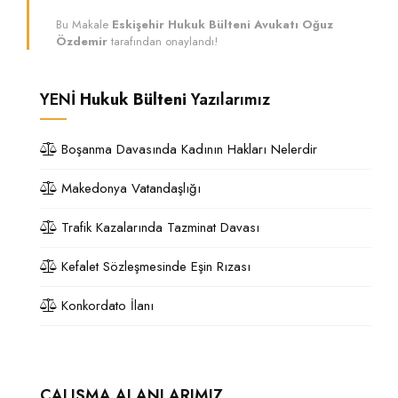
Bu Makale
Eskişehir Hukuk Bülteni Avukatı Oğuz
Özdemir
tarafından onaylandı!
YENİ
Hukuk Bülteni
Yazılarımız
Boşanma Davasında Kadının Hakları Nelerdir
Makedonya Vatandaşlığı
Trafik Kazalarında Tazminat Davası
Kefalet Sözleşmesinde Eşin Rızası
Konkordato İlanı
ÇALIŞMA ALANLARIMIZ