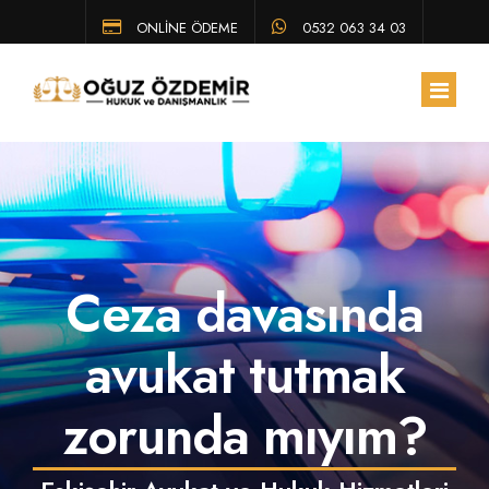
ONLİNE ÖDEME
0532 063 34 03
ANA SAYFA
HAKKIMIZDA
Ceza davasında
EKIBIMIZ
ÇALIŞMA ALANLARIMIZ
avukat tutmak
HUKUK BÜLTENI
zorunda mıyım?
SSS