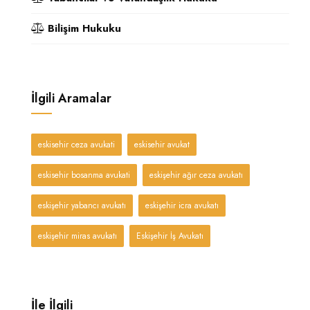
Bilişim Hukuku
İlgili Aramalar
eskisehir ceza avukati
eskisehir avukat
eskisehir bosanma avukati
eskişehir ağır ceza avukatı
eskişehir yabancı avukatı
eskişehir icra avukatı
eskişehir miras avukatı
Eskişehir İş Avukatı
İle İlgili