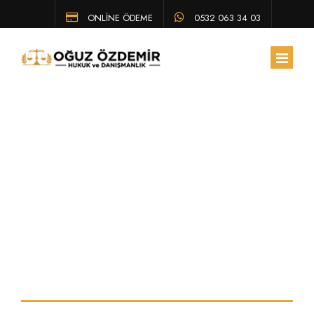
ONLİNE ÖDEME
0532 063 34 03
ANA SAYFA
HAKKIMIZDA
Trafik kazasında
EKIBIMIZ
ÇALIŞMA ALANLARIMIZ
ne kadar tazminat
HUKUK BÜLTENI
alınır
SSS