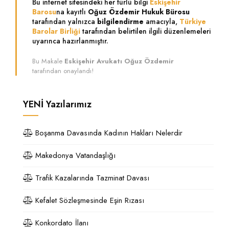
Bu internet sitesindeki her türlü bilgi
Eskişehir
Barosu
na kayıtlı
Oğuz Özdemir Hukuk Bürosu
tarafından yalnızca
bilgilendirme
amacıyla,
Türkiye
Barolar Birliği
tarafından belirtilen ilgili düzenlemeleri
uyarınca hazırlanmıştır.
Bu Makale
Eskişehir Avukatı Oğuz Özdemir
tarafından onaylandı!
YENİ
Yazılarımız
Boşanma Davasında Kadının Hakları Nelerdir
Makedonya Vatandaşlığı
Trafik Kazalarında Tazminat Davası
Kefalet Sözleşmesinde Eşin Rızası
Konkordato İlanı