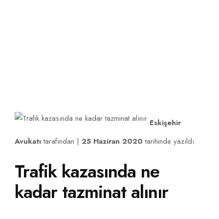
Eskişehir Avukat ve Hukuk Hizmetleri
İLETIŞIM
Eskişehir
Avukatı
tarafından |
25 Haziran 2020
tarihinde yazıldı.
Trafik kazasında ne
kadar tazminat alınır