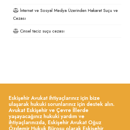
İnternet ve Sosyal Medya Üzerinden Hakaret Suçu ve
Cezası
Cinsel taciz suçu cezası
Eskişehir Avukat ihtiyaçlarınız için bize
ulaşarak hukuki sorunlarınız için destek alın.
Avukat Eskişehir ve Çevre İllerde
yaşayacağınız hukuki yardım ve
ihtiyaçlarınızda, Eskişehir Avukat Oğuz
Özdemir Hukuk Bürosu olarak Eskişehir