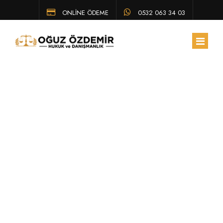
ONLİNE ÖDEME
0532 063 34 03
ANA SAYFA
HAKKIMIZDA
Boşanma davası
EKIBIMIZ
ÇALIŞMA ALANLARIMIZ
açmak için avukat
HUKUK BÜLTENI
tutmak zorunda
SSS