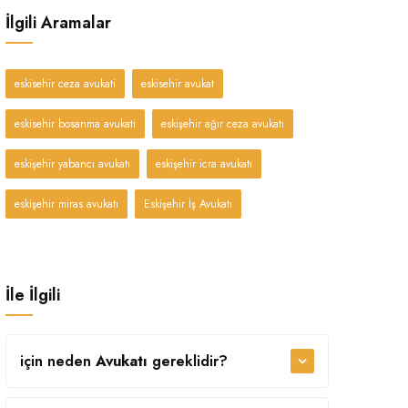
İlgili Aramalar
eskisehir ceza avukati
eskisehir avukat
eskisehir bosanma avukati
eskişehir ağır ceza avukatı
eskişehir yabancı avukatı
eskişehir icra avukatı
eskişehir miras avukatı
Eskişehir İş Avukatı
İle İlgili
için neden
Avukatı
gereklidir?