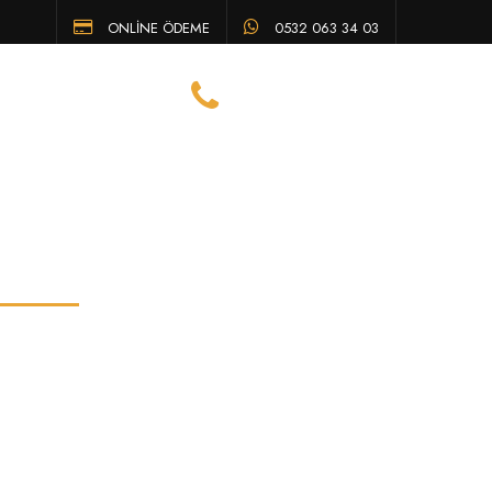
ONLİNE ÖDEME
0532 063 34 03
Eskişehir Avukat Telefon
TENI
SSS
İLETIŞIM
0532 063 34 03
reti