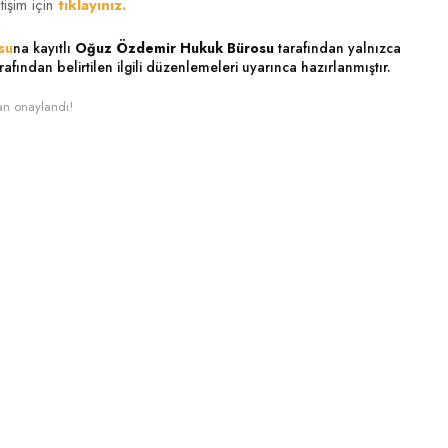
tişim için
tıklayınız.
su
na kayıtlı
Oğuz Özdemir Hukuk Bürosu
tarafından yalnızca
rafından belirtilen ilgili düzenlemeleri uyarınca hazırlanmıştır.
an onaylandı!