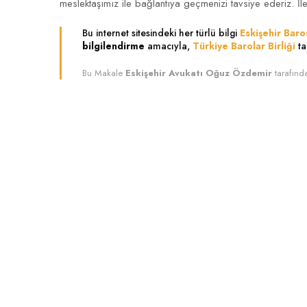
meslektaşımız ile bağlantıya geçmenizi tavsiye ederiz. İle
Bu internet sitesindeki her türlü bilgi
Eskişehir Baro
bilgilendirme
amacıyla,
Türkiye Barolar Birliği
ta
Bu Makale
Eskişehir Avukatı Oğuz Özdemir
tarafınd