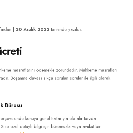
afından |
30 Aralık 2022
tarihinde yazıldı.
creti
ahkeme masraflarını ödemekle zorundadır. Mahkeme masrafları
ktadır. Boşanma davası sıkça sorulan sorular ile ilgili olarak
k Bürosu
çerçevesinde konuyu genel hatlarıyla ele alır tarzda
. Size özel detaylı bilgi için büromuzla veya avukat bir