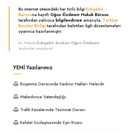
Bu internet sitesindeki her türlü bilgi
Eskişehir
Barosu
na kayıtlı
Oğuz Özdemir Hukuk Bürosu
tarafından yalnızca
bilgilendirme
amacıyla,
Türkiye
Barolar Birliği
tarafından belirtilen ilgili düzenlemeleri
uyarınca hazırlanmıştır.
Bu Makale
Eskişehir Avukatı Oğuz Özdemir
tarafından onaylandı!
YENİ
Yazılarımız
Boşanma Davasında Kadının Hakları Nelerdir
Makedonya Vatandaşlığı
Trafik Kazalarında Tazminat Davası
Kefalet Sözleşmesinde Eşin Rızası