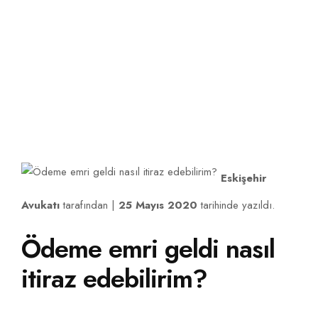
Eskişehir Avukat ve Hukuk Hizmetleri
İLETIŞIM
Eskişehir
Avukatı
tarafından |
25 Mayıs 2020
tarihinde yazıldı.
Ödeme emri geldi nasıl
itiraz edebilirim?