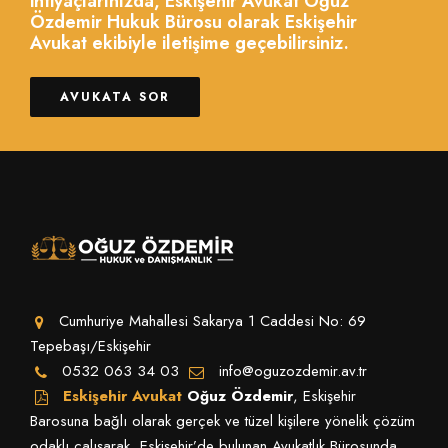
ihtiyaçlarınızda, Eskişehir Avukat Oğuz
Özdemir Hukuk Bürosu olarak Eskişehir
Avukat ekibiyle iletişime geçebilirsiniz.
AVUKATA SOR
Cumhuriye Mahallesi Sakarya 1 Caddesi No: 69
Tepebaşı/Eskişehir
0532 063 34 03
info@oguzozdemir.av.tr
Eskişehir Avukat
Oğuz Özdemir
, Eskişehir
Barosuna bağlı olarak gerçek ve tüzel kişilere yönelik çözüm
odaklı çalışarak, Eskişehir’de bulunan Avukatlık Bürosunda