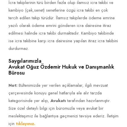
İcra takiplerinin türü birden fazla olup ilamsız icra takibi ve
kambiyo (çek,senet) senetlerine özgü icra takibi en çok
tercih edilen takip türüdür. İlamsız takiplerde ödeme emrine
yazılı olarak ödeme emrini gönderen icra dairesine itiraz
edilmesi halinde icra takibi durmaktadır. Kambiyo takibinde
ise icra takibine karşı icra dairesine yapılan itiraz icra takibini
durdurmaz.
Saygılarımızla
Avukat Oğuz Özdemir Hukuk ve Danışmanlık
Bürosu
Not:
Bültenimizde yer verilen açıklamalar, ilgili mevzuat
çerçevesinde konuyu genel hatlarıyla ele alır tarzda
kategorisinde yer alıp,
Avukatı
tarafından hazırlanmıştır.
Size özel detaylı bilgi için büromuzla veya avukat bir
meslektaşımız ile bağlantıya geçmenizi tavsiye ederiz. İletişim
için
tıklayınız.