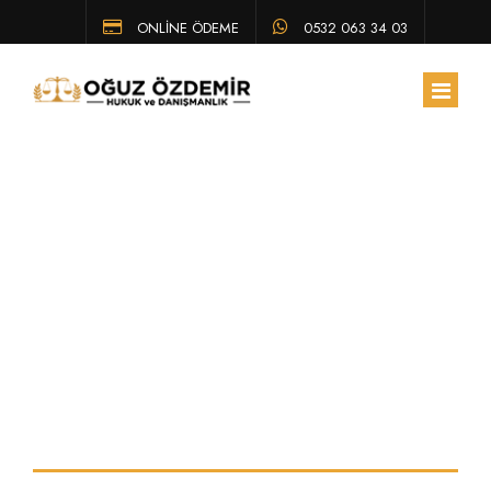
ONLİNE ÖDEME
0532 063 34 03
ANA SAYFA
HAKKIMIZDA
Ödeme emri geldi
EKIBIMIZ
ÇALIŞMA ALANLARIMIZ
nasıl itiraz
HUKUK BÜLTENI
edebilirim?
SSS