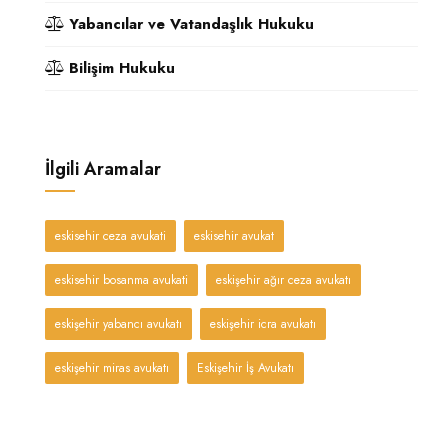
Yabancılar ve Vatandaşlık Hukuku
Bilişim Hukuku
İlgili Aramalar
eskisehir ceza avukati
eskisehir avukat
eskisehir bosanma avukati
eskişehir ağır ceza avukatı
eskişehir yabancı avukatı
eskişehir icra avukatı
eskişehir miras avukatı
Eskişehir İş Avukatı