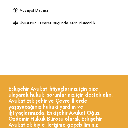
Vesayet Davası
Uyuşturucu ticareti suçunda etkin pişmanlık
Eskişehir Avukat ihtiyaçlarınız için bize
ulaşarak hukuki sorunlarınız için destek alın.
Avukat Eskişehir ve Çevre İllerde
yaşayacağınız hukuki yardım ve
ihtiyaçlarınızda, Eskişehir Avukat Oğuz
Özdemir Hukuk Bürosu olarak Eskişehir
Avukat ekibiyle iletişime geçebilirsiniz.