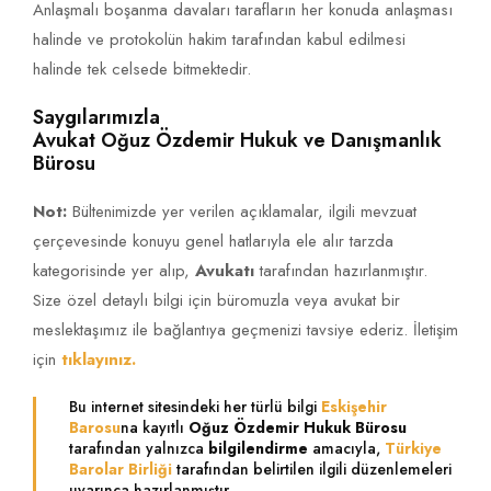
Anlaşmalı boşanma davaları tarafların her konuda anlaşması
halinde ve protokolün hakim tarafından kabul edilmesi
halinde tek celsede bitmektedir.
Saygılarımızla
Avukat Oğuz Özdemir Hukuk ve Danışmanlık
Bürosu
Not:
Bültenimizde yer verilen açıklamalar, ilgili mevzuat
çerçevesinde konuyu genel hatlarıyla ele alır tarzda
kategorisinde yer alıp,
Avukatı
tarafından hazırlanmıştır.
Size özel detaylı bilgi için büromuzla veya avukat bir
meslektaşımız ile bağlantıya geçmenizi tavsiye ederiz. İletişim
için
tıklayınız.
Bu internet sitesindeki her türlü bilgi
Eskişehir
Barosu
na kayıtlı
Oğuz Özdemir Hukuk Bürosu
tarafından yalnızca
bilgilendirme
amacıyla,
Türkiye
Barolar Birliği
tarafından belirtilen ilgili düzenlemeleri
uyarınca hazırlanmıştır.