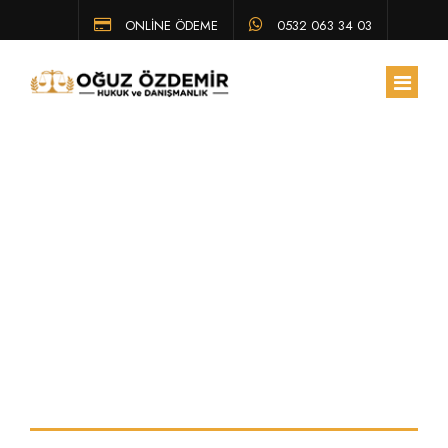
ONLİNE ÖDEME
0532 063 34 03
ANA SAYFA
HAKKIMIZDA
Anlaşmalı
EKIBIMIZ
ÇALIŞMA ALANLARIMIZ
boşanma davası
HUKUK BÜLTENI
ne kadar sürer?
SSS