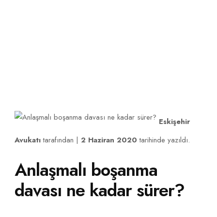
Eskişehir Avukat ve Hukuk Hizmetleri
İLETIŞIM
Eskişehir
Avukatı
tarafından |
2 Haziran 2020
tarihinde yazıldı.
Anlaşmalı boşanma
davası ne kadar sürer?