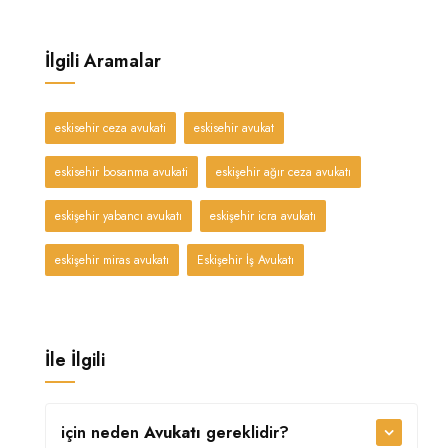
İlgili Aramalar
eskisehir ceza avukati
eskisehir avukat
eskisehir bosanma avukati
eskişehir ağır ceza avukatı
eskişehir yabancı avukatı
eskişehir icra avukatı
eskişehir miras avukatı
Eskişehir İş Avukatı
İle İlgili
için neden
Avukatı
gereklidir?