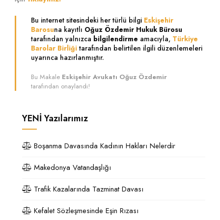
Bu internet sitesindeki her türlü bilgi
Eskişehir
Barosu
na kayıtlı
Oğuz Özdemir Hukuk Bürosu
tarafından yalnızca
bilgilendirme
amacıyla,
Türkiye
Barolar Birliği
tarafından belirtilen ilgili düzenlemeleri
uyarınca hazırlanmıştır.
Bu Makale
Eskişehir Avukatı Oğuz Özdemir
tarafından onaylandı!
YENİ
Yazılarımız
Boşanma Davasında Kadının Hakları Nelerdir
Makedonya Vatandaşlığı
Trafik Kazalarında Tazminat Davası
Kefalet Sözleşmesinde Eşin Rızası