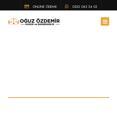
ONLİNE ÖDEME
0532 063 34 03
ANA SAYFA
HAKKIMIZDA
İş davası nasıl
EKIBIMIZ
ÇALIŞMA ALANLARIMIZ
açılır
HUKUK BÜLTENI
Eskişehir Avukat ve Hukuk Hizmetleri
SSS