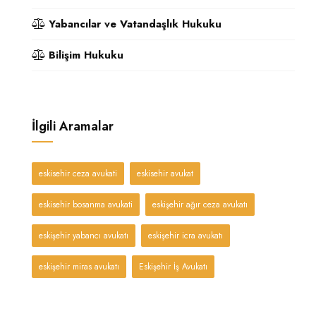
Yabancılar ve Vatandaşlık Hukuku
Bilişim Hukuku
İlgili Aramalar
eskisehir ceza avukati
eskisehir avukat
eskisehir bosanma avukati
eskişehir ağır ceza avukatı
eskişehir yabancı avukatı
eskişehir icra avukatı
eskişehir miras avukatı
Eskişehir İş Avukatı