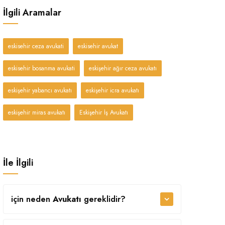
İlgili Aramalar
eskisehir ceza avukati
eskisehir avukat
eskisehir bosanma avukati
eskişehir ağır ceza avukatı
eskişehir yabancı avukatı
eskişehir icra avukatı
eskişehir miras avukatı
Eskişehir İş Avukatı
İle İlgili
için neden
Avukatı
gereklidir?