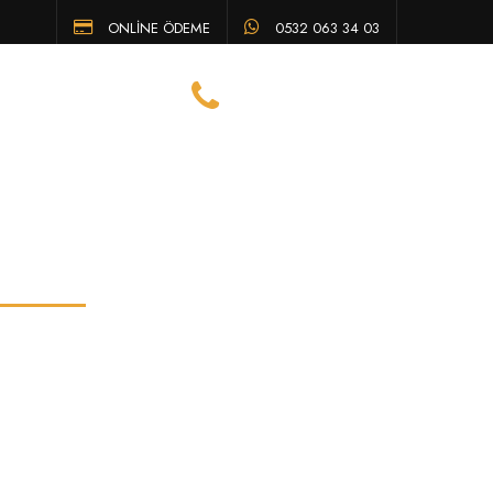
ONLİNE ÖDEME
0532 063 34 03
Eskişehir Avukat Telefon
TENI
SSS
İLETIŞIM
0532 063 34 03
ürer