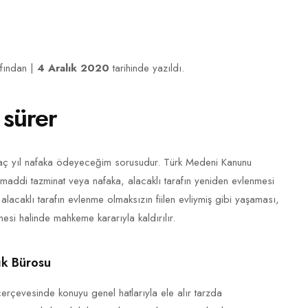
afından |
4 Aralık 2020
tarihinde yazıldı.
 sürer
aç yıl nafaka ödeyeceğim sorusudur. Türk Medeni Kanunu
maddi tazminat veya nafaka, alacaklı tarafın yeniden evlenmesi
 alacaklı tarafın evlenme olmaksızın fiilen evliymiş gibi yaşaması,
esi halinde mahkeme kararıyla kaldırılır.
k Bürosu
çerçevesinde konuyu genel hatlarıyla ele alır tarzda