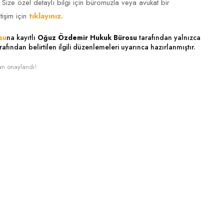
. Size özel detaylı bilgi için büromuzla veya avukat bir
tişim için
tıklayınız.
su
na kayıtlı
Oğuz Özdemir Hukuk Bürosu
tarafından yalnızca
rafından belirtilen ilgili düzenlemeleri uyarınca hazırlanmıştır.
an onaylandı!