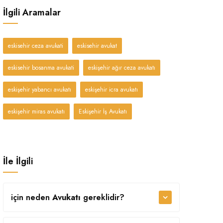
İlgili Aramalar
eskisehir ceza avukati
eskisehir avukat
eskisehir bosanma avukati
eskişehir ağır ceza avukatı
eskişehir yabancı avukatı
eskişehir icra avukatı
eskişehir miras avukatı
Eskişehir İş Avukatı
İle İlgili
için neden
Avukatı
gereklidir?