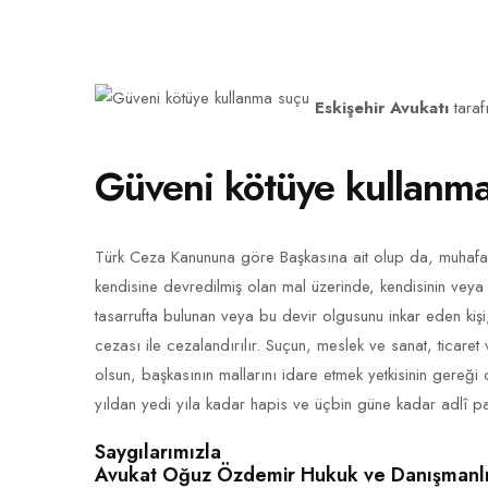
Eskişehir Avukatı
tara
Güveni kötüye kullanm
Türk Ceza Kanununa göre Başkasına ait olup da, muhafaza 
kendisine devredilmiş olan mal üzerinde, kendisinin veya 
tasarrufta bulunan veya bu devir olgusunu inkar eden kişi,
cezası ile cezalandırılır. Suçun, meslek ve sanat, ticare
olsun, başkasının mallarını idare etmek yetkisinin gereği 
yıldan yedi yıla kadar hapis ve üçbin güne kadar adlî p
Saygılarımızla
Avukat Oğuz Özdemir Hukuk ve Danışmanlı