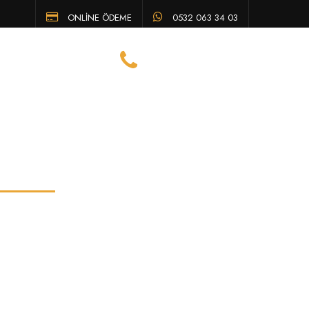
ONLİNE ÖDEME
0532 063 34 03
Eskişehir Avukat Telefon
TENI
SSS
İLETIŞIM
0532 063 34 03
suçu