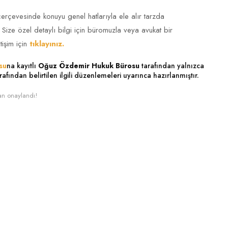
çerçevesinde konuyu genel hatlarıyla ele alır tarzda
. Size özel detaylı bilgi için büromuzla veya avukat bir
tişim için
tıklayınız.
su
na kayıtlı
Oğuz Özdemir Hukuk Bürosu
tarafından yalnızca
rafından belirtilen ilgili düzenlemeleri uyarınca hazırlanmıştır.
an onaylandı!