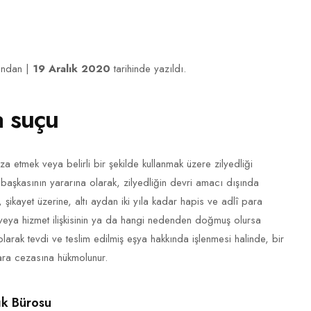
fından |
19 Aralık 2020
tarihinde yazıldı.
a suçu
etmek veya belirli bir şekilde kullanmak üzere zilyedliği
başkasının yararına olarak, zilyedliğin devri amacı dışında
 şikayet üzerine, altı aydan iki yıla kadar hapis ve adlî para
t veya hizmet ilişkisinin ya da hangi nedenden doğmuş olursa
olarak tevdi ve teslim edilmiş eşya hakkında işlenmesi halinde, bir
ara cezasına hükmolunur.
k Bürosu