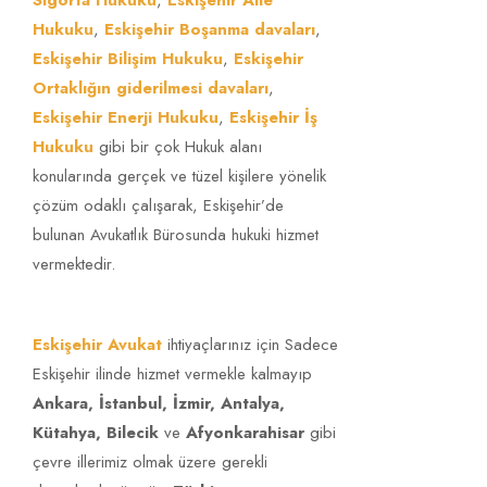
Sigorta Hukuku
,
Eskişehir Aile
Hukuku
,
Eskişehir Boşanma davaları
,
Eskişehir Bilişim Hukuku
Kişiyi
,
Eskişehir
Eskişehir Ceza Hukuku Avukatı yazdı!
TÜMÜNÜ GÖR!
Ortaklığın giderilmesi davaları
,
Eskişehir Enerji Hukuku
,
Eskişehir İş
Hürriyetinden
Hukuku
gibi bir çok Hukuk alanı
konularında gerçek ve tüzel kişilere yönelik
Yoksun Kılma Suçu
çözüm odaklı çalışarak, Eskişehir’de
bulunan Avukatlık Bürosunda hukuki hizmet
vermektedir.
Eskişehir Avukat
ihtiyaçlarınız için Sadece
Eskişehir ilinde hizmet vermekle kalmayıp
Ankara, İstanbul, İzmir, Antalya,
Kütahya, Bilecik
ve
Afyonkarahisar
gibi
çevre illerimiz olmak üzere gerekli