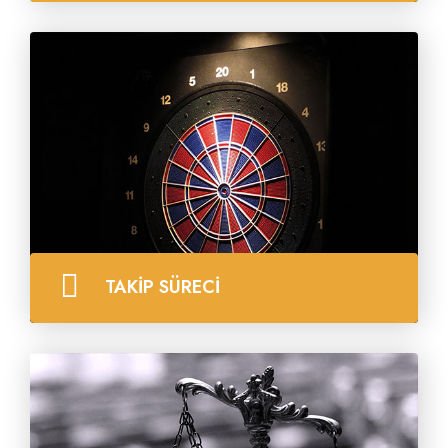
Eskişehir Avukat Oğuz Özdemir Hukuk ve
Avukatlık Bürosu, teknik mükemmellik, geniş iş
tecrübesi ve geniş stratejik iş vizyonuyla nitelikli
profesyonellerden oluşan bir ekibe sahiptir.
TÜMÜNÜ GÖR
TAKİP SÜRECİ
Takip ettiğimiz tüm davalar ile icra dosyaları
hakkında müvekkillerimiz periyodik olarak
bilgilendirilir. Tecrübemiz ve kullandığımız
programlar yardımıyla müvekkillerimizin hak