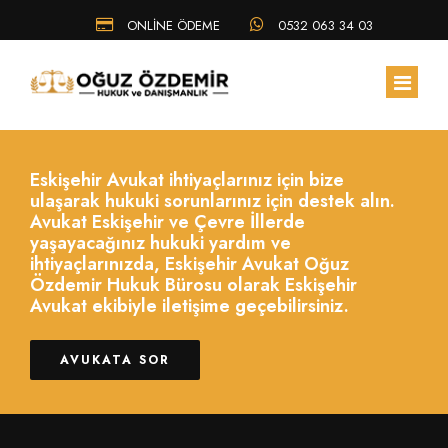
ONLİNE ÖDEME
0532 063 34 03
ANA SAYFA
Eskişehir Avukat ihtiyaçlarınız için bize
ulaşarak hukuki sorunlarınız için destek alın.
HAKKIMIZDA
Avukat Eskişehir ve Çevre İllerde
yaşayacağınız hukuki yardım ve
ihtiyaçlarınızda, Eskişehir Avukat Oğuz
EKIBIMIZ
Özdemir Hukuk Bürosu olarak Eskişehir
Avukat ekibiyle iletişime geçebilirsiniz.
ÇALIŞMA ALANLARIMIZ
HUKUK BÜLTENI
AVUKATA SOR
SSS