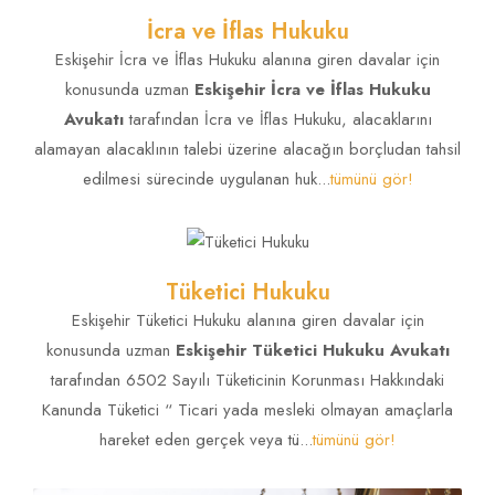
İcra ve İflas Hukuku
Eskişehir İcra ve İflas Hukuku alanına giren davalar için
konusunda uzman
Eskişehir İcra ve İflas Hukuku
Avukatı
tarafından İcra ve İflas Hukuku, alacaklarını
alamayan alacaklının talebi üzerine alacağın borçludan tahsil
edilmesi sürecinde uygulanan huk...
tümünü gör!
Tüketici Hukuku
Eskişehir Tüketici Hukuku alanına giren davalar için
konusunda uzman
Eskişehir Tüketici Hukuku Avukatı
tarafından 6502 Sayılı Tüketicinin Korunması Hakkındaki
Kanunda Tüketici “ Ticari yada mesleki olmayan amaçlarla
Mirastan Mal
Eskişehir Miras Hukuku Avukatı yazdı!
TÜMÜNÜ GÖR!
hareket eden gerçek veya tü...
tümünü gör!