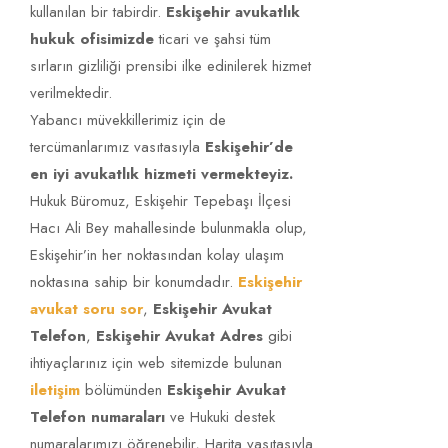
kullanılan bir tabirdir.
Eskişehir avukatlık
hukuk ofisimizde
ticari ve şahsi tüm
sırların gizliliği prensibi ilke edinilerek hizmet
verilmektedir.
Yabancı müvekkillerimiz için de
tercümanlarımız vasıtasıyla
Eskişehir’de
en iyi avukatlık hizmeti vermekteyiz.
Hukuk Büromuz, Eskişehir Tepebaşı İlçesi
Hacı Ali Bey mahallesinde bulunmakla olup,
Eskişehir’in her noktasından kolay ulaşım
noktasına sahip bir konumdadır.
Eskişehir
avukat soru sor
,
Eskişehir Avukat
Telefon
,
Eskişehir Avukat Adres
gibi
ihtiyaçlarınız için web sitemizde bulunan
Anlaşmalı Boşanma
Eskişehir Boşanma Davaları Avukatı
TÜMÜNÜ GÖR!
iletişim
bölümünden
Eskişehir Avukat
yazdı!
Telefon numaraları
ve Hukuki destek
numaralarımızı öğrenebilir, Harita vasıtasıyla