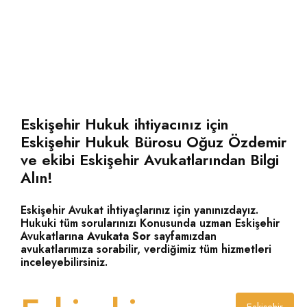
Eskişehir Hukuk ihtiyacınız için
Eskişehir Hukuk Bürosu Oğuz Özdemir
ve ekibi Eskişehir Avukatlarından Bilgi
Alın!
Eskişehir Avukat ihtiyaçlarınız için yanınızdayız.
Hukuki tüm sorularınızı Konusunda uzman Eskişehir
Avukatlarına
Avukata Sor
sayfamızdan
avukatlarımıza sorabilir, verdiğimiz tüm hizmetleri
İşçi Alacağı Davası
Eskişehir İş Hukuku Avukatı yazdı!
TÜMÜNÜ GÖR!
inceleyebilirsiniz.