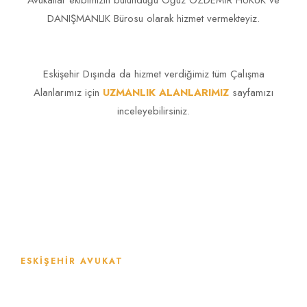
Avukatlar ekibimizin bulunduğu Oğuz ÖZDEMİR HUKUK ve
DANIŞMANLIK Bürosu olarak hizmet vermekteyiz.
Eskişehir Dışında da hizmet verdiğimiz tüm Çalışma
Alanlarımız için
UZMANLIK ALANLARIMIZ
sayfamızı
inceleyebilirsiniz.
ESKIŞEHIR AVUKAT
Hukuk İhtiyaçlarınız İçin Neden Biz?