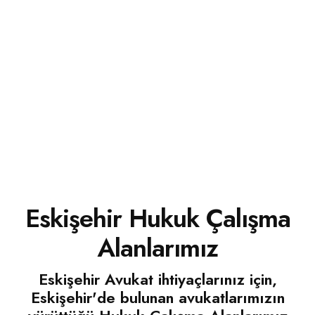
Uyuşturucu Madde
Eskişehir Ceza Hukuku Avukatı yazdı!
TÜMÜNÜ GÖR!
Eskişehir Hukuk Çalışma
Ticareti Suçu
Alanlarımız
Eskişehir Avukat ihtiyaçlarınız için,
Eskişehir'de bulunan avukatlarımızın