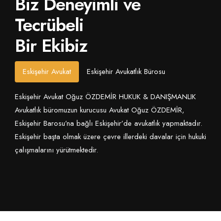
Biz Deneyimli ve
Tecrübeli
Bir Ekibiz
Haksız Tutuklama
Eskişehir Ceza Hukuku Avukatı yazdı!
Eskişehir Avukat
TÜMÜNÜ GÖR!
Eskişehir Avukatlık Bürosu
Nedeni ile
Eskişehir Avukat Oğuz ÖZDEMİR HUKUK & DANIŞMANLIK
Avukatlık büromuzun kurucusu Avukat Oğuz ÖZDEMİR,
Tazminat Davası
Eskişehir Barosu’na bağlı Eskişehir’de avukatlık yapmaktadır.
Eskişehir başta olmak üzere çevre illerdeki davalar için hukuki
çalışmalarını yürütmektedir.