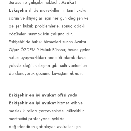
Bürosu ile çalışabilmektedir.
Avukat
Eskişehir
ilinde müvekkillerinin tüm hukuku
sorun ve ihtiyaçları için her gün değişen ve
gelişen hukuki problemlerle, sonuç odaklı
çözümleri sunmak için çalışmalıdır.
Eskişehir’de hukuki hizmetleri sunan Avukat
Oğuz ÖZDEMİR Hukuk Bürosu; önüne gelen
hukuki uyuşmazlıkları öncelikli olarak dava
yoluyla değil, uzlaşma gibi sulh yöntemleri
Kambiyo takibi
Eskişehir İcra ve İflas Hukuku Avukatı
TÜMÜNÜ GÖR!
de deneyerek çözüme kavuşturmaktadır.
yazdı!
Eskişehir en iyi avukat ofisi
yada
Eskişehir en iyi avukat
hizmeti etik ve
meslek kuralları çerçevesinde, Müvekkilin
menfaatini profesyonel şekilde
değerlendiren çabalayan avukatlar için