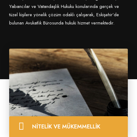
Yabancılar ve Vatandaşlık Hukuku
konularında gerçek ve
tüzel kişilere yönelik çözüm odaklı çalışarak, Eskişehir’de
bulunan Avukatlık Bürosunda hukuki hizmet vermektedir.
Kasten yaralama
Eskişehir Ceza Hukuku Avukatı yazdı!
TÜMÜNÜ GÖR!
suçu
NİTELİK VE MÜKEMMELLİK