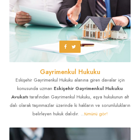
Gayrimenkul Hukuku
Tahliye
Eskişehir Hukuk Bülteni Avukatı yazdı!
TÜMÜNÜ GÖR!
Eskişehir Gayrimenkul Hukuku alanına giren davalar için
konusunda uzman
Eskişehir Gayrimenkul Hukuku
Taahhütnamesi
Avukatı
tarafından Gayrimenkul Hukuku, eşya hukukunun alt
dalı olarak taşınmazlar üzerinde ki hakların ve sorumlulukların
belirleyen hukuk dalıdır. ...
tümünü gör!