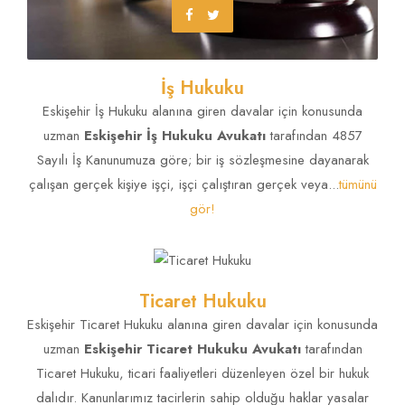
İş Hukuku
Eskişehir İş Hukuku alanına giren davalar için konusunda
uzman
Eskişehir İş Hukuku Avukatı
tarafından 4857
Sayılı İş Kanunumuza göre; bir iş sözleşmesine dayanarak
çalışan gerçek kişiye işçi, işçi çalıştıran gerçek veya...
tümünü
İlamsız İcra
Eskişehir İcra ve İflas Hukuku Avukatı
TÜMÜNÜ GÖR!
gör!
yazdı!
Takibine Nasıl
İtiraz Edebilirim ?
Ticaret Hukuku
Eskişehir Ticaret Hukuku alanına giren davalar için konusunda
uzman
Eskişehir Ticaret Hukuku Avukatı
tarafından
Ticaret Hukuku, ticari faaliyetleri düzenleyen özel bir hukuk
dalıdır. Kanunlarımız tacirlerin sahip olduğu haklar yasalar