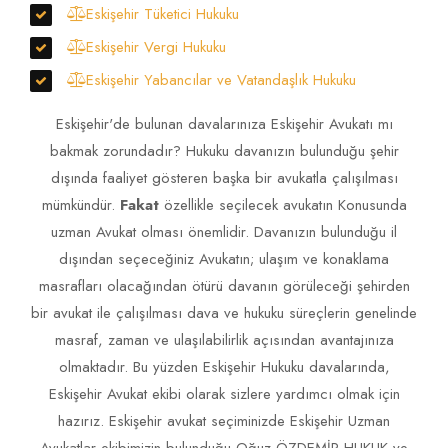
Cinsel Taciz Suçu
Eskişehir Ceza Hukuku Avukatı yazdı!
TÜMÜNÜ GÖR!
Eskişehir Tüketici Hukuku
Eskişehir Vergi Hukuku
Eskişehir Yabancılar ve Vatandaşlık Hukuku
Eskişehir'de bulunan davalarınıza Eskişehir Avukatı mı
bakmak zorundadır? Hukuku davanızın bulunduğu şehir
dışında faaliyet gösteren başka bir avukatla çalışılması
mümkündür.
Fakat
özellikle seçilecek avukatın Konusunda
uzman Avukat olması önemlidir. Davanızın bulunduğu il
dışından seçeceğiniz Avukatın; ulaşım ve konaklama
masrafları olacağından ötürü davanın görüleceği şehirden
bir avukat ile çalışılması dava ve hukuku süreçlerin genelinde
masraf, zaman ve ulaşılabilirlik açısından avantajınıza
olmaktadır. Bu yüzden Eskişehir Hukuku davalarında,
Eskişehir Avukat ekibi olarak sizlere yardımcı olmak için
hazırız. Eskişehir avukat seçiminizde Eskişehir Uzman