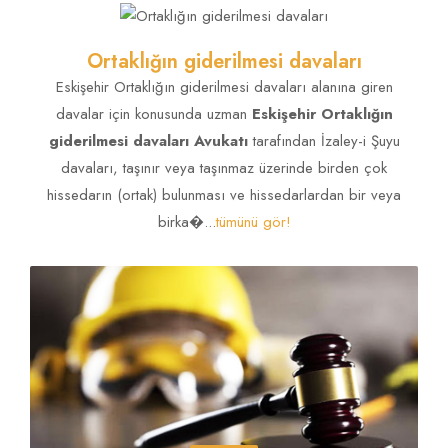
Sağlık Hukuku
Eskişehir Sağlık Hukuku Avukatı yazdı!
TÜMÜNÜ GÖR!
Ortaklığın giderilmesi davaları
Yıllık izin hakkı
Eskişehir Hukuk Bülteni Avukatı yazdı!
TÜMÜNÜ GÖR!
Eskişehir Ortaklığın giderilmesi davaları alanına giren
davalar için konusunda uzman
Eskişehir Ortaklığın
giderilmesi davaları Avukatı
tarafından İzaley-i Şuyu
davaları, taşınır veya taşınmaz üzerinde birden çok
hissedarın (ortak) bulunması ve hissedarlardan bir veya
birka�...
tümünü gör!