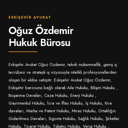
İLETIŞIM
ESKIŞEHIR AVUKAT
Oğuz Özdemir
Hukuk Bürosu
Eskişehir Avukat Oğuz Özdemir, teknik mükemmellik, geniş iş
tecrübesi ve stratejik iş vizyonuyla nitelikli profesyonellerden
oluşan bir ekibe sahiptir. Eskişehir Avukat Oğuz Özdemir,
Eskişehir barosuna bağlı olarak
Aile Hukuku
,
Bilişim Hukuku
,
Boşanma Davaları
,
Ceza Hukuku
,
Enerji Hukuku
,
Gayrimenkul Hukuku
,
İcra ve İflas Hukuku
,
İş Hukuku
,
Kira
davaları
,
Marka ve Patent Hukuku
,
Miras Hukuku
,
Ortaklığın
Giderilmesi Davaları
,
Sigorta Hukuku
,
Sağlık Hukuku
,
Şirketler
Hukuku
,
Ticaret Hukuku
,
Tüketici Hukuku
,
Vergi Hukuku
,