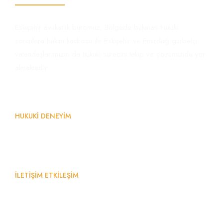
Eskişehir avukatlık büromuz, Bölgede bulunan hukuki
sorunlara hakim kadrosu ile Eskişehir ve Emirdağ gurbetçi
vatandaşlarımızın da hukuki sürecini takip ve çözümünde yer
almaktadır.
%
0
İcra dosyasına
Eskişehir Hukuk Bülteni Avukatı yazdı!
TÜMÜNÜ GÖR!
HUKUKİ DENEYİM
yatırılan teminatın
faiz getirisi
%
0
İLETİŞİM ETKİLEŞİM
%
0