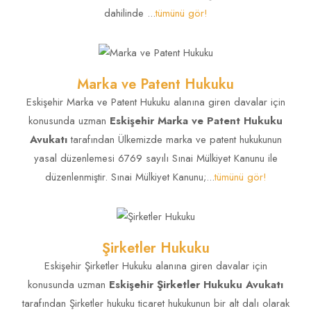
dahilinde ...
tümünü gör!
Marka ve Patent Hukuku
Eskişehir Marka ve Patent Hukuku alanına giren davalar için
konusunda uzman
Eskişehir Marka ve Patent Hukuku
Avukatı
tarafından Ülkemizde marka ve patent hukukunun
yasal düzenlemesi 6769 sayılı Sınai Mülkiyet Kanunu ile
düzenlenmiştir. Sınai Mülkiyet Kanunu;...
tümünü gör!
Boşanma Davası
Eskişehir Boşanma Davaları Avukatı
TÜMÜNÜ GÖR!
Şirketler Hukuku
yazdı!
Eskişehir Şirketler Hukuku alanına giren davalar için
Nasıl Açılır Maliyeti
konusunda uzman
Eskişehir Şirketler Hukuku Avukatı
tarafından Şirketler hukuku ticaret hukukunun bir alt dalı olarak