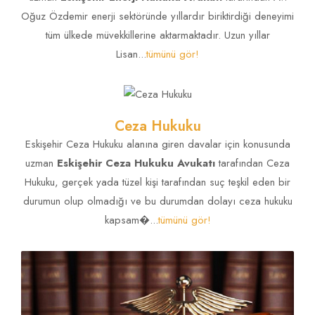
Oğuz Özdemir enerji sektöründe yıllardır biriktirdiği deneyimi
tüm ülkede müvekkillerine aktarmaktadır. Uzun yıllar
Kiracının tahliyesi
Lisan...
tümünü gör!
Eskişehir Kira davaları Avukatı yazdı!
TÜMÜNÜ GÖR!
Ceza Hukuku
Eskişehir Ceza Hukuku alanına giren davalar için konusunda
uzman
Eskişehir Ceza Hukuku Avukatı
tarafından Ceza
Hukuku, gerçek yada tüzel kişi tarafından suç teşkil eden bir
durumun olup olmadığı ve bu durumdan dolayı ceza hukuku
kapsam�...
tümünü gör!