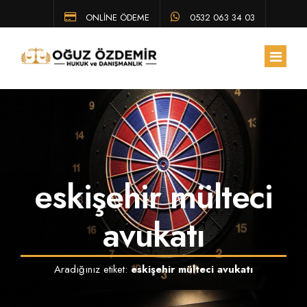
ONLİNE ÖDEME
0532 063 34 03
ANA SAYFA
HAKKIMIZDA
eskişehir mülteci
EKIBIMIZ
ÇALIŞMA ALANLARIMIZ
avukatı
HUKUK BÜLTENI
Aradığınız etiket:
eskişehir mülteci avukatı
SSS