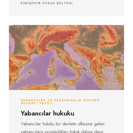
ESKIŞEHIR HUKUK BÜLTENI
YABANCILAR VE VATANDAŞLIK HUKUKU
AVUKATI YAZDI!
Yabancılar hukuku
Yabancılar hukuku bir devletin ülkesine gelen
yabancılara uyguladıkları hukuk dalına denir.