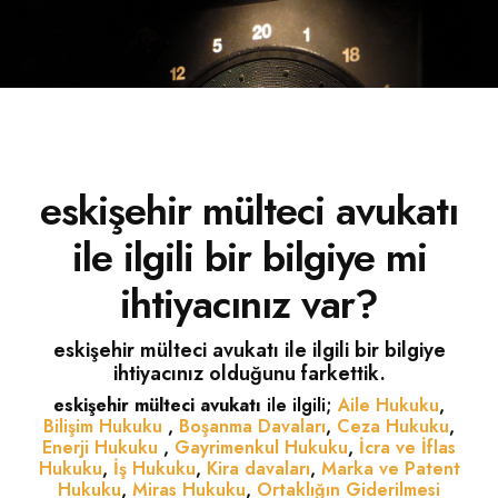
İLETIŞIM
eskişehir mülteci avukatı
ile ilgili bir bilgiye mi
ihtiyacınız var?
eskişehir mülteci avukatı ile ilgili bir bilgiye
ihtiyacınız olduğunu farkettik.
eskişehir mülteci avukatı
ile ilgili;
Aile Hukuku
,
Bilişim Hukuku
,
Boşanma Davaları
,
Ceza Hukuku
,
Enerji Hukuku
,
Gayrimenkul Hukuku
,
İcra ve İflas
Hukuku
,
İş Hukuku
,
Kira davaları
,
Marka ve Patent
Hukuku
,
Miras Hukuku
,
Ortaklığın Giderilmesi