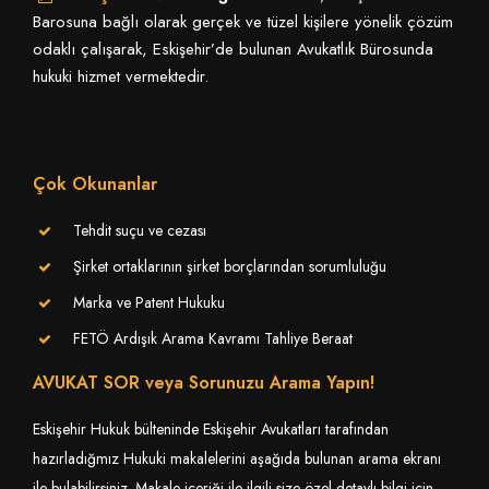
Barosuna bağlı olarak gerçek ve tüzel kişilere yönelik çözüm
odaklı çalışarak, Eskişehir’de bulunan Avukatlık Bürosunda
hukuki hizmet vermektedir.
Çok Okunanlar
Tehdit suçu ve cezası
Şirket ortaklarının şirket borçlarından sorumluluğu
Marka ve Patent Hukuku
FETÖ Ardışık Arama Kavramı Tahliye Beraat
AVUKAT SOR veya Sorunuzu Arama Yapın!
Eskişehir Hukuk bülteninde Eskişehir Avukatları tarafından
hazırladığmız Hukuki makalelerini aşağıda bulunan arama ekranı
ile bulabilirsiniz. Makale içeriği ile ilgili size özel detaylı bilgi için