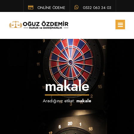
ONLİNE ÖDEME
0532 063 34 03
ANA SAYFA
HAKKIMIZDA
makale
EKIBIMIZ
ÇALIŞMA ALANLARIMIZ
Aradığınız etiket:
makale
HUKUK BÜLTENI
SSS