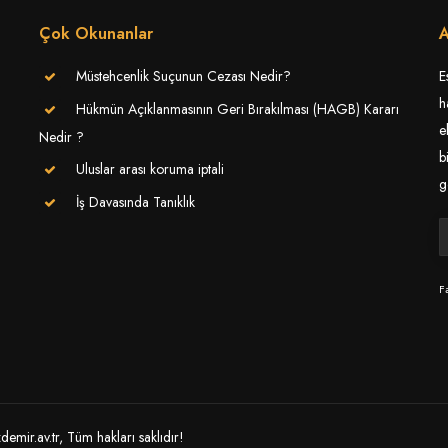
Çok Okunanlar
A
Müstehcenlik Suçunun Cezası Nedir?
E
h
Hükmün Açıklanmasının Geri Bırakılması (HAGB) Kararı
e
Nedir ?
b
Uluslar arası koruma iptali
g
İş Davasında Tanıklık
F
ir.av.tr, Tüm hakları saklıdır!