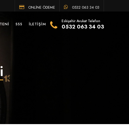
ONLİNE ÖDEME
0532 063 34 03
Eskişehir Avukat Telefon
TENI
SSS
İLETIŞIM
0532 063 34 03
i