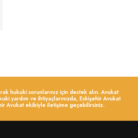
şarak hukuki sorunlarınız için destek alın. Avukat
uki yardım ve ihtiyaçlarınızda, Eskişehir Avukat
Avukat ekibiyle iletişime geçebilirsiniz.