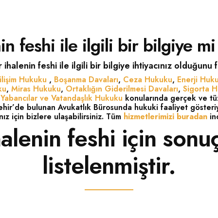
n feshi ile ilgili bir bilgiye m
 ihalenin feshi ile ilgili bir bilgiye ihtiyacınız olduğunu 
ilişim Hukuku
,
Boşanma Davaları
,
Ceza Hukuku
,
Enerji Huk
ku
,
Miras Hukuku
,
Ortaklığın Giderilmesi Davaları
,
Sigorta 
,
Yabancılar ve Vatandaşlık Hukuku
konularında gerçek ve tüze
ehir’de bulunan Avukatlık Bürosunda hukuki faaliyet gösteri
nız için bizlere ulaşabilirsiniz. Tüm
hizmetlerimizi buradan
inc
halenin feshi için sonu
listelenmiştir.