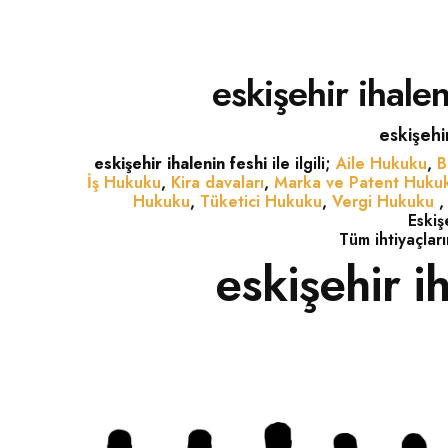
eskişehir ihaleni
eskişehir
eskişehir ihalenin feshi
ile ilgili;
Aile Hukuku
,
B
İş Hukuku
,
Kira davaları
,
Marka ve Patent Huku
Hukuku
,
Tüketici Hukuku
,
Vergi Hukuku
Eskiş
Tüm ihtiyaçları
eskişehir i