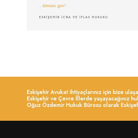
...
tümünü gör!
ESKIŞEHIR İCRA VE İFLAS HUKUKU
Eskişehir Avukat ihtiyaçlarınız için bize ula
Eskişehir ve Çevre İllerde yaşayacağınız huk
Oğuz Özdemir Hukuk Bürosu olarak Eskişehir 