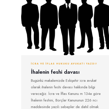
İCRA VE İFLAS HUKUKU AVUKATI YAZDI!
İhalenin feshi davası
Bugünkü makalemizde Eskişehir icra avukat
olarak ihalenin feshi davası hakkında bilgi
vereceğiz. İcra ve İflas Kanunu m 134e göre
İhalenin feshini, Borçlar Kanununun 226 ncı
maddesinde yazılı sebepler de dahil olmak