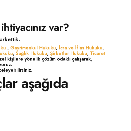
i ihtiyacınız var?
farkettik.
uku
,
Gayrimenkul Hukuku
,
İcra ve İflas Hukuku
,
Hukuku
,
Sağlık Hukuku
,
Şirketler Hukuku
,
Ticaret
l kişilere yönelik çözüm odaklı çalışarak,
yoruz.
eleyebilirsiniz.
çlar aşağıda