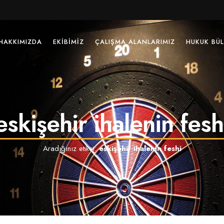
HAKKIMIZDA
EKIBIMIZ
ÇALIŞMA ALANLARIMIZ
HUKUK BÜL
eskişehir ihalenin fesh
Aradığınız etiket:
eskişehir ihalenin feshi