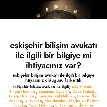
İLETIŞIM
eskişehir bilişim avukatı
ile ilgili bir bilgiye mi
ihtiyacınız var?
eskişehir bilişim avukatı ile ilgili bir bilgiye
ihtiyacınız olduğunu farkettik.
eskişehir bilişim avukatı
ile ilgili;
Aile Hukuku
,
Bilişim Hukuku
,
Boşanma Davaları
,
Ceza Hukuku
,
Enerji Hukuku
,
Gayrimenkul Hukuku
,
İcra ve İflas
Hukuku
,
İş Hukuku
,
Kira davaları
,
Marka ve Patent
Hukuku
,
Miras Hukuku
,
Ortaklığın Giderilmesi