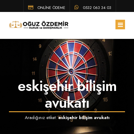
ONLİNE ÖDEME
0532 063 34 03
ANA SAYFA
HAKKIMIZDA
eskişehir bilişim
EKIBIMIZ
ÇALIŞMA ALANLARIMIZ
avukatı
HUKUK BÜLTENI
Aradığınız etiket:
eskişehir bilişim avukatı
SSS