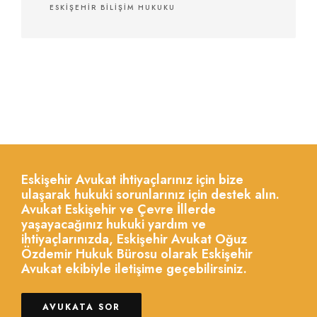
ESKIŞEHIR BILIŞIM HUKUKU
Eskişehir Avukat ihtiyaçlarınız için bize
ulaşarak hukuki sorunlarınız için destek alın.
Avukat Eskişehir ve Çevre İllerde
yaşayacağınız hukuki yardım ve
ihtiyaçlarınızda, Eskişehir Avukat Oğuz
Özdemir Hukuk Bürosu olarak Eskişehir
Avukat ekibiyle iletişime geçebilirsiniz.
AVUKATA SOR