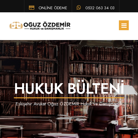
ONLİNE ÖDEME
0532 063 34 03
ANA SAYFA
HAKKIMIZDA
HUKUK BÜLTENİ
EKIBIMIZ
ÇALIŞMA ALANLARIMIZ
Eskişehir Avukat Oğuz ÖZDEMİR Hukuk ve Danışmanlık
HUKUK BÜLTENI
SSS