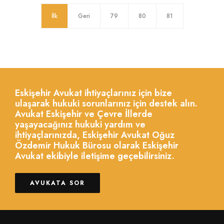
İlk
Geri
79
80
81
Eskişehir Avukat ihtiyaçlarınız için bize
ulaşarak hukuki sorunlarınız için destek alın.
Avukat Eskişehir ve Çevre İllerde
yaşayacağınız hukuki yardım ve
ihtiyaçlarınızda, Eskişehir Avukat Oğuz
Özdemir Hukuk Bürosu olarak Eskişehir
Avukat ekibiyle iletişime geçebilirsiniz.
AVUKATA SOR