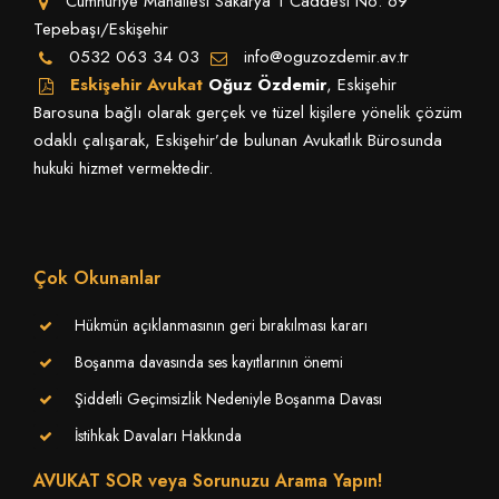
Cumhuriye Mahallesi Sakarya 1 Caddesi No: 69
Tepebaşı/Eskişehir
0532 063 34 03
info@oguzozdemir.av.tr
Eskişehir Avukat
Oğuz Özdemir
, Eskişehir
Barosuna bağlı olarak gerçek ve tüzel kişilere yönelik çözüm
odaklı çalışarak, Eskişehir’de bulunan Avukatlık Bürosunda
hukuki hizmet vermektedir.
Çok Okunanlar
Hükmün açıklanmasının geri bırakılması kararı
Boşanma davasında ses kayıtlarının önemi
Şiddetli Geçimsizlik Nedeniyle Boşanma Davası
İstihkak Davaları Hakkında
AVUKAT SOR veya Sorunuzu Arama Yapın!