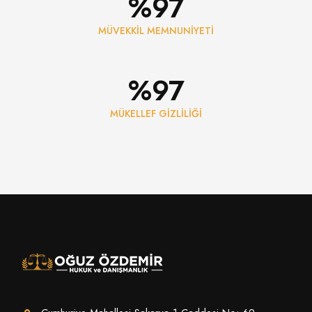
%
100
MÜVEKKİL MEMNUNİYETİ
%
100
MÜKELLEF GİZLİLİĞİ