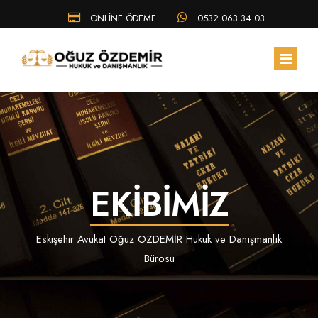
ONLİNE ÖDEME
0532 063 34 03
ANA SAYFA
HAKKIMIZDA
EKİBİMİZ
EKIBIMIZ
ÇALIŞMA ALANLARIMIZ
Eskişehir Avukat Oğuz ÖZDEMİR Hukuk ve Danışmanlık
HUKUK BÜLTENI
Bürosu
SSS